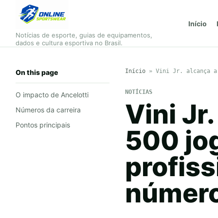
Início
Notícias de esporte, guias de equipamentos,
dados e cultura esportiva no Brasil.
Início
»
Vini Jr. alcança a
On this page
NOTÍCIAS
O impacto de Ancelotti
Vini Jr
Números da carreira
Pontos principais
500 jo
profiss
número