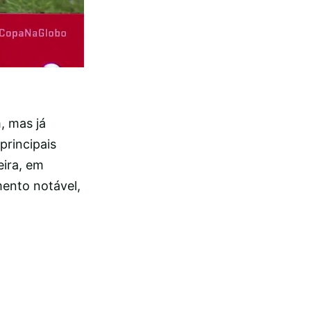
, mas já
principais
eira, em
mento notável,