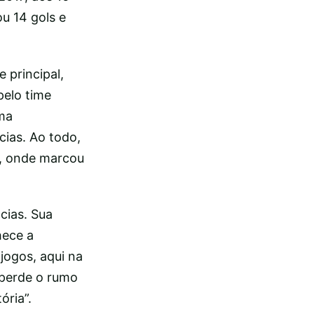
u 14 gols e
 principal,
pelo time
oma
cias. Ao todo,
e, onde marcou
ncias. Sua
hece a
jogos, aqui na
 perde o rumo
ória”.