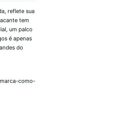
a, reflete sua
tacante tem
ial, um palco
gos é apenas
randes do
a-marca-como-