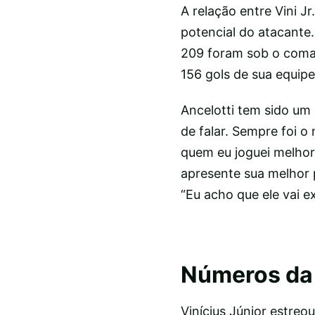
A relação entre Vini J
potencial do atacante
209 foram sob o coman
156 gols de sua equip
Ancelotti tem sido um 
de falar. Sempre foi o
quem eu joguei melhor”
apresente sua melhor
“Eu acho que ele vai e
Números da 
Vinícius Júnior estreo