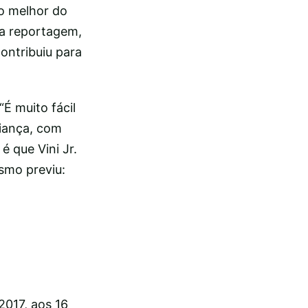
 o melhor do
da reportagem,
ontribuiu para
“É muito fácil
fiança, com
é que Vini Jr.
smo previu:
2017, aos 16