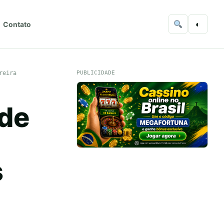
◐
Contato
reira
PUBLICIDADE
 de
s