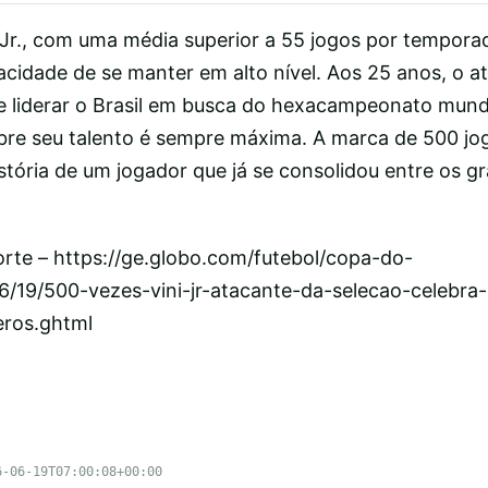
 Jr., com uma média superior a 55 jogos por temporad
acidade de se manter em alto nível. Aos 25 anos, o a
de liderar o Brasil em busca do hexacampeonato mund
bre seu talento é sempre máxima. A marca de 500 jo
stória de um jogador que já se consolidou entre os g
orte – https://ge.globo.com/futebol/copa-do-
6/19/500-vezes-vini-jr-atacante-da-selecao-celebr
eros.ghtml
6-06-19T07:00:08+00:00