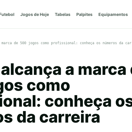
Futebol
Jogos de Hoje
Tabelas
Palpites
Equipamentos
 marca de 500 jogos como profissional: conheça os números da car
. alcança a marca
gos como
ional: conheça o
s da carreira