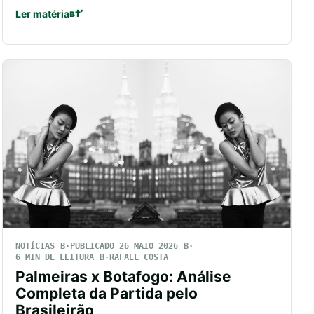
Ler matéria
NOTÍCIAS
PUBLICADO 26 MAIO 2026
6 MIN DE LEITURA
RAFAEL COSTA
Palmeiras x Botafogo: Análise
Completa da Partida pelo
Brasileirão