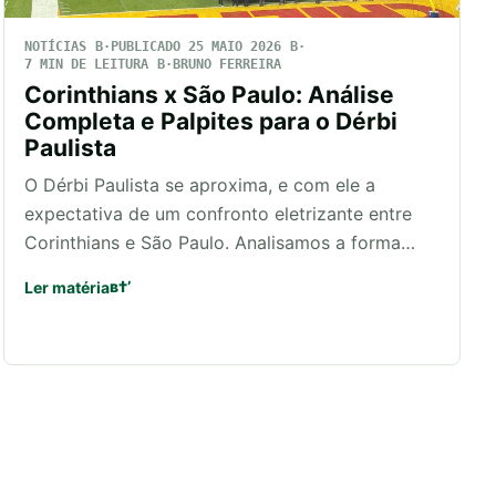
NOTÍCIAS
PUBLICADO 25 MAIO 2026
7 MIN DE LEITURA
BRUNO FERREIRA
Corinthians x São Paulo: Análise
Completa e Palpites para o Dérbi
Paulista
O Dérbi Paulista se aproxima, e com ele a
expectativa de um confronto eletrizante entre
Corinthians e São Paulo. Analisamos a forma…
Ler matéria