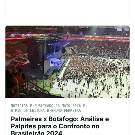
NOTÍCIAS
PUBLICADO 26 MAIO 2026
6 MIN DE LEITURA
BRUNO FERREIRA
Palmeiras x Botafogo: Análise e
Palpites para o Confronto no
Brasileirão 2024