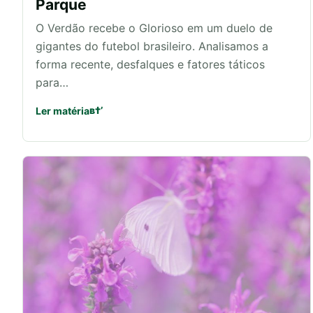
Parque
O Verdão recebe o Glorioso em um duelo de
gigantes do futebol brasileiro. Analisamos a
forma recente, desfalques e fatores táticos
para…
Ler matéria