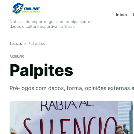
Início
Notícias de esporte, guias de equipamentos,
dados e cultura esportiva no Brasil.
Início
»
Palpites
ARQUIVO
Palpites
Pré-jogos com dados, forma, opiniões externas e