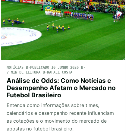
NOTÍCIAS
PUBLICADO 10 JUNHO 2026
7 MIN DE LEITURA
RAFAEL COSTA
Análise de Odds: Como Notícias e
Desempenho Afetam o Mercado no
Futebol Brasileiro
Entenda como informações sobre times,
calendários e desempenho recente influenciam
as cotações e o movimento do mercado de
apostas no futebol brasileiro.