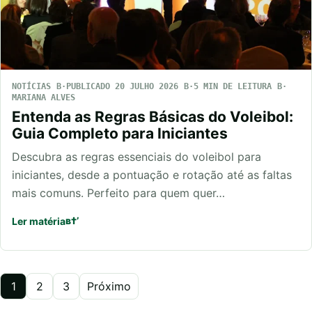
NOTÍCIAS
PUBLICADO 20 JULHO 2026
5 MIN DE LEITURA
MARIANA ALVES
Entenda as Regras Básicas do Voleibol:
Guia Completo para Iniciantes
Descubra as regras essenciais do voleibol para
iniciantes, desde a pontuação e rotação até as faltas
mais comuns. Perfeito para quem quer…
Ler matéria
Paginação
1
2
3
Próximo