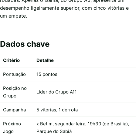
rodadas. Apenas o Gama, do Grupo A3, apresenta um
desempenho ligeiramente superior, com cinco vitórias e
um empate.
Dados chave
Critério
Detalhe
Pontuação
15 pontos
Posição no
Líder do Grupo A11
Grupo
Campanha
5 vitórias, 1 derrota
Próximo
x Betim, segunda-feira, 19h30 (de Brasília),
Jogo
Parque do Sabiá