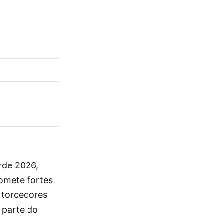
rde 2026,
romete fortes
 torcedores
 parte do