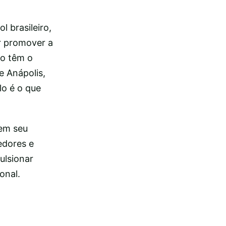
 brasileiro,
r promover a
ão têm o
 Anápolis,
lo é o que
em seu
edores e
ulsionar
onal.