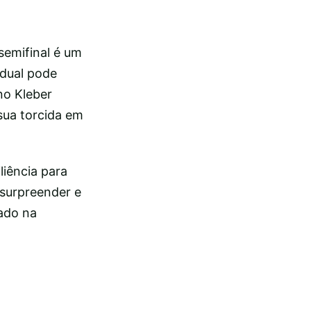
semifinal é um
idual pode
no Kleber
sua torcida em
liência para
 surpreender e
tado na