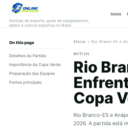
Início
Notícias de esporte, guias de equipamentos,
dados e cultura esportiva no Brasil.
Início
»
Rio Branco-ES e An
On this page
NOTÍCIAS
Detalhes da Partida
Rio Br
Importância da Copa Verde
Preparação das Equipes
Enfren
Pontos principais:
Copa V
Rio Branco-ES e Anápo
2026. A partida está 