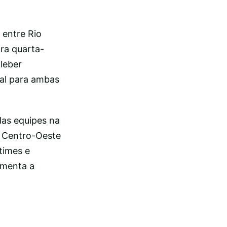
 entre Rio
ara quarta-
Kleber
ial para ambas
das equipes na
, Centro-Oeste
 times e
umenta a