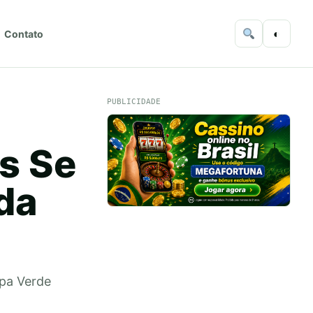
◐
Contato
PUBLICIDADE
s Se
da
opa Verde