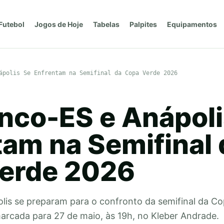
Futebol
Jogos de Hoje
Tabelas
Palpites
Equipamentos
ápolis Se Enfrentam na Semifinal da Copa Verde 2026
anco-ES e Anápoli
tam na Semifinal 
erde 2026
lis se preparam para o confronto da semifinal da C
marcada para 27 de maio, às 19h, no Kleber Andrade.