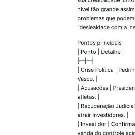
sua credibilidade jun
nível tão grande assi
problemas que podem vi
“deslealdade com a ins
Pontos principais
| Ponto | Detalhe |
|—|—|
| Crise Política | Ped
Vasco. |
| Acusações | Preside
atletas. |
| Recuperação Judicial
atrair investidores. |
| Investidor | Confi
venda do controle acio