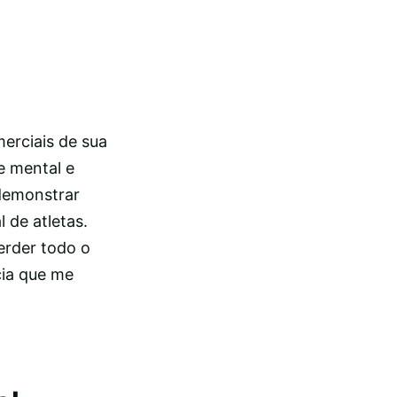
merciais de sua
e mental e
 demonstrar
 de atletas.
erder todo o
cia que me