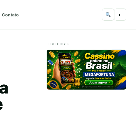
◐
Contato
PUBLICIDADE
sa
e