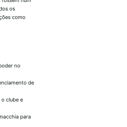
as fossem num
dos os
 ações como
 poder no
genciamento de
 o clube e
macchia para