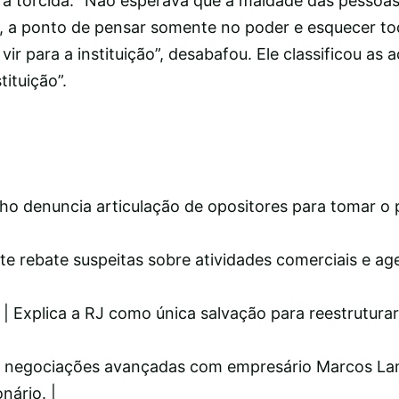
to à torcida. “Não esperava que a maldade das pesso
m, a ponto de pensar somente no poder e esquecer to
r para a instituição”, desabafou. Ele classificou as
tituição”.
rinho denuncia articulação de opositores para tomar o
nte rebate suspeitas sobre atividades comerciais e a
 | Explica a RJ como única salvação para reestruturar
rma negociações avançadas com empresário Marcos La
nário. |