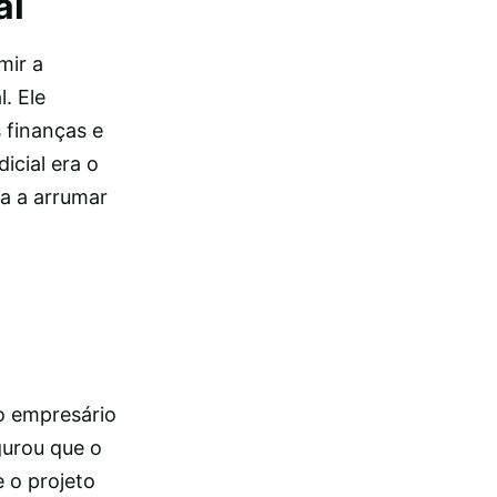
al
mir a
. Ele
 finanças e
icial era o
da a arrumar
io empresário
gurou que o
e o projeto