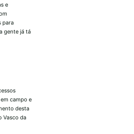
as e
com
s para
a gente já tá
cessos
s em campo e
imento desta
do Vasco da