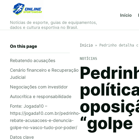
Início
Notícias de esporte, guias de equipamentos,
dados e cultura esportiva no Brasil.
Início
»
Pedrinho detalha c
On this page
NOTÍCIAS
Rebatendo acusações
Pedrinh
Cenário financeiro e Recuperação
Judicial
polític
Negociações com investidor
Autocrítica e responsabilidade
oposiç
Fonte: Jogada10 –
https://jogada10.com.br/pedrinho-
“golpe
rebate-acusacoes-e-denuncia-
golpe-no-vasco-tudo-por-poder/
Datos clave