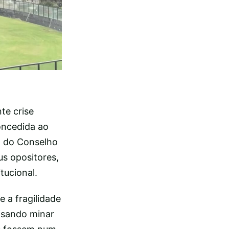
te crise
oncedida ao
al do Conselho
s opositores,
tucional.
e a fragilidade
visando minar