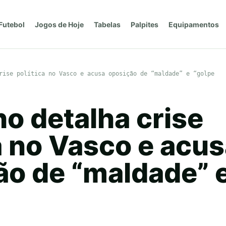
Futebol
Jogos de Hoje
Tabelas
Palpites
Equipamentos
rise política no Vasco e acusa oposição de “maldade” e “golpe
o detalha crise
a no Vasco e acu
ão de “maldade” 