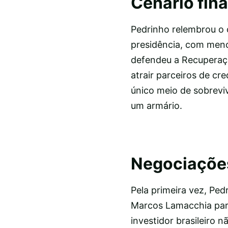
Cenário fin
Pedrinho relembrou o 
presidência, com menos
defendeu a Recuperaçã
atrair parceiros de cre
único meio de sobrevi
um armário.
Negociações
Pela primeira vez, Ped
Marcos Lamacchia para
investidor brasileiro 