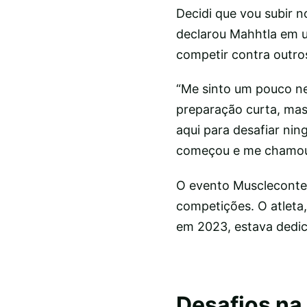
Decidi que vou subir 
declarou Mahhtla em u
competir contra outro
“Me sinto um pouco ne
preparação curta, mas 
aqui para desafiar nin
começou e me chamou p
O evento Musclecontest
competições. O atleta
em 2023, estava dedi
Desafios na