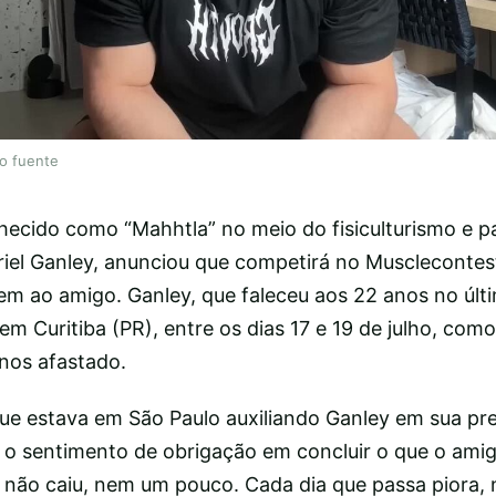
lo fuente
ecido como “Mahhtla” no meio do fisiculturismo e p
riel Ganley, anunciou que competirá no Musclecontest
 ao amigo. Ganley, que faleceu aos 22 anos no últ
 em Curitiba (PR), entre os dias 17 e 19 de julho, com
anos afastado.
que estava em São Paulo auxiliando Ganley em sua pr
o sentimento de obrigação em concluir o que o amig
da não caiu, nem um pouco. Cada dia que passa piora,