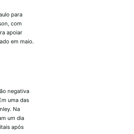
aulo para
ason, com
ra apoiar
çado em maio.
ão negativa
. Em uma das
nley. Na
vam um dia
itais após