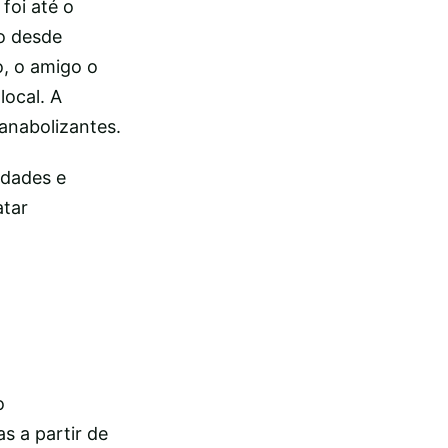
foi até o
o desde
o, o amigo o
local. A
anabolizantes.
idades e
atar
o
as a partir de