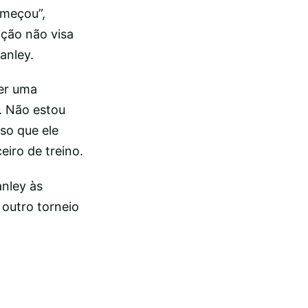
omeçou”,
ação não visa
anley.
ser uma
l. Não estou
sso que ele
iro de treino.
anley às
 outro torneio