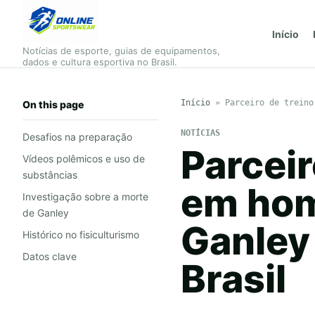
Início
Notícias de esporte, guias de equipamentos,
dados e cultura esportiva no Brasil.
Início
»
Parceiro de treino
On this page
NOTÍCIAS
Desafios na preparação
Parceir
Vídeos polêmicos e uso de
substâncias
em hom
Investigação sobre a morte
de Ganley
Ganley
Histórico no fisiculturismo
Datos clave
Brasil