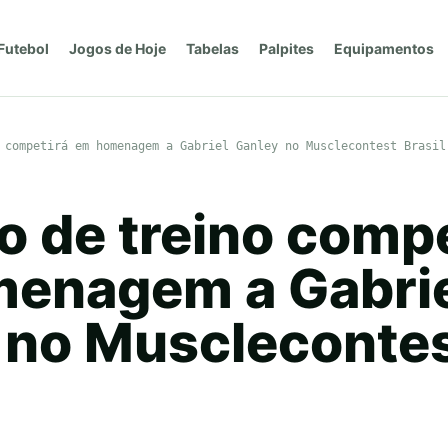
Futebol
Jogos de Hoje
Tabelas
Palpites
Equipamentos
 competirá em homenagem a Gabriel Ganley no Musclecontest Brasil
o de treino comp
enagem a Gabri
 no Muscleconte