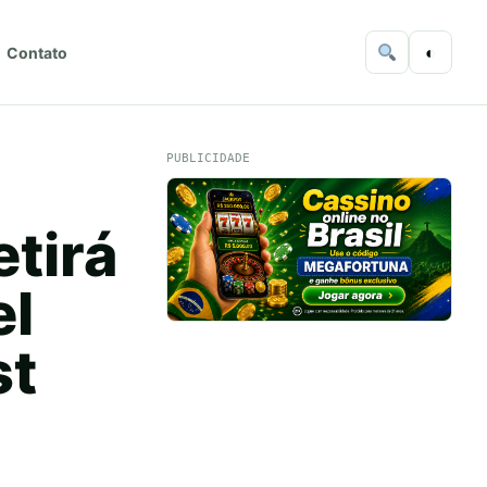
◐
Contato
PUBLICIDADE
etirá
el
st