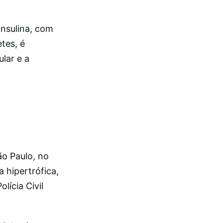
insulina, com
tes, é
ular e a
o Paulo, no
 hipertrófica,
lícia Civil