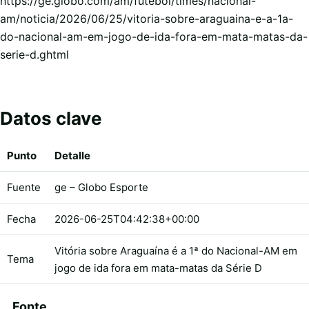
https://ge.globo.com/am/futebol/times/nacional-
am/noticia/2026/06/25/vitoria-sobre-araguaina-e-a-1a-
do-nacional-am-em-jogo-de-ida-fora-em-mata-matas-da-
serie-d.ghtml
Datos clave
Punto
Detalle
Fuente
ge – Globo Esporte
Fecha
2026-06-25T04:42:38+00:00
Vitória sobre Araguaína é a 1ª do Nacional-AM em
Tema
jogo de ida fora em mata-matas da Série D
Fonte