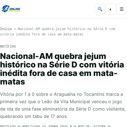
◐
☰
Início
»
Nacional-AM quebra jejum histórico na Série D com
vitória inédita fora de casa em mata-matas
NOTÍCIAS
Nacional-AM quebra jejum
histórico na Série D com vitória
inédita fora de casa em mata-
matas
Vitória por 1 a 0 sobre o Araguaína no Tocantins marca a
primeira vez que o Leão da Vila Municipal venceu o jogo
de ida de uma fase eliminatória da Série D como visitante,
quebrando um tabu de 17 anos.
NOTÍCIAS
PUBLICADO 25 JUNHO 2026
4 MIN DE LEITURA