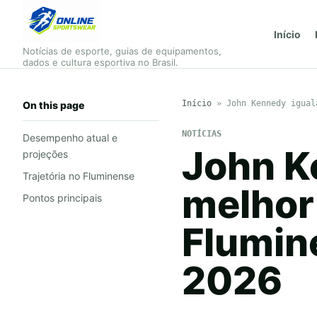
Início
Notícias de esporte, guias de equipamentos,
dados e cultura esportiva no Brasil.
Início
»
John Kennedy igual
On this page
NOTÍCIAS
Desempenho atual e
John K
projeções
Trajetória no Fluminense
melhor
Pontos principais
Flumin
2026