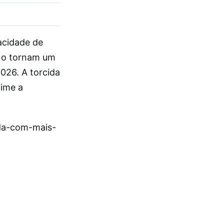
acidade de
 o tornam um
026. A torcida
time a
ada-com-mais-