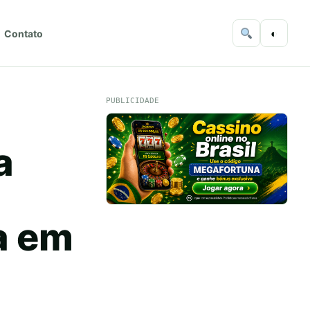
◐
Contato
PUBLICIDADE
a
a em