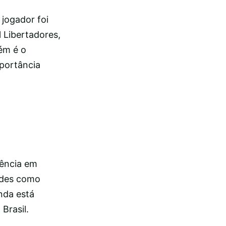
 jogador foi
 Libertadores,
ém é o
mportância
ência em
ades como
nda está
Brasil.