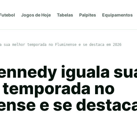
Futebol
Jogos de Hoje
Tabelas
Palpites
Equipamentos
a sua melhor temporada no Fluminense e se destaca em 2026
ennedy iguala su
 temporada no
ense e se destac