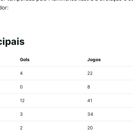
dor:
cipais
Gols
Jogos
4
22
0
8
12
41
3
34
2
20