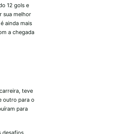
o 12 gols e
ar sua melhor
 é ainda mais
com a chegada
arreira, teve
e outro para o
buíram para
s desafios