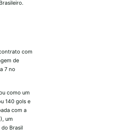
asileiro.
 contrato com
sagem de
a 7 no
acou como um
u 140 gols e
roada com a
), um
do Brasil