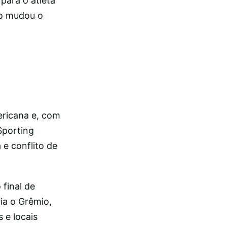
para o atleta
no mudou o
ericana e, com
Sporting
 e conflito de
 final de
ia o Grêmio,
 e locais