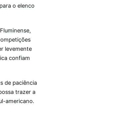
para o elenco
o Fluminense,
 competições
er levemente
nica confiam
is de paciência
ossa trazer a
ul-americano.