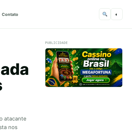
◐
Contato
PUBLICIDADE
iada
s
do atacante
sta nos