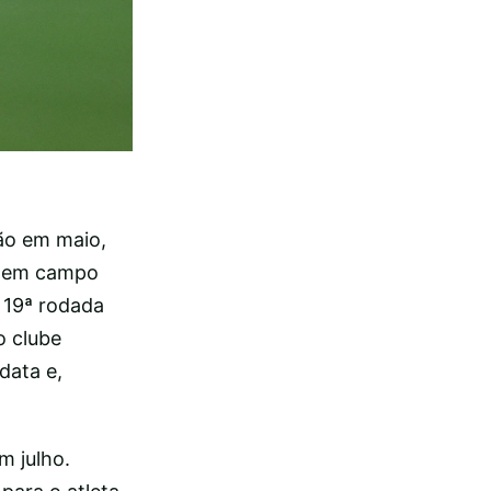
ão em maio,
se em campo
 19ª rodada
o clube
data e,
m julho.