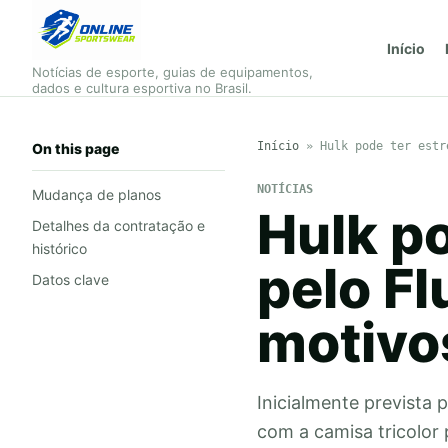
Início
Notícias de esporte, guias de equipamentos,
dados e cultura esportiva no Brasil.
Início
»
Hulk pode ter estr
On this page
NOTÍCIAS
Mudança de planos
Hulk po
Detalhes da contratação e
histórico
pelo Fl
Datos clave
motivo
Inicialmente prevista 
com a camisa tricolor 