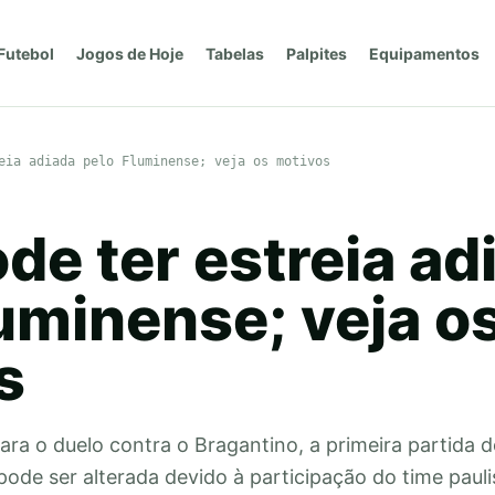
Futebol
Jogos de Hoje
Tabelas
Palpites
Equipamentos
eia adiada pelo Fluminense; veja os motivos
de ter estreia ad
uminense; veja o
s
para o duelo contra o Bragantino, a primeira partida 
pode ser alterada devido à participação do time pauli