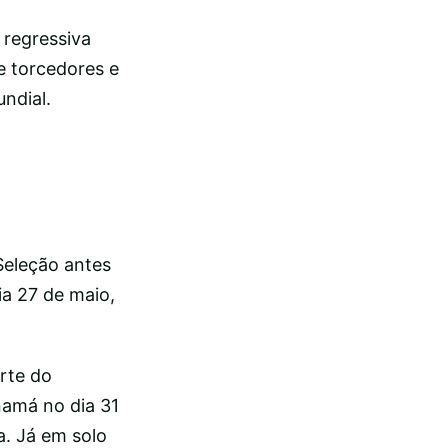
 regressiva
e torcedores e
ndial.
Seleção antes
a 27 de maio,
rte do
namá no dia 31
a. Já em solo