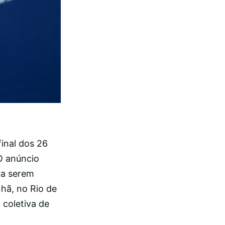
final dos 26
O anúncio
ra serem
hã, no Rio de
 coletiva de