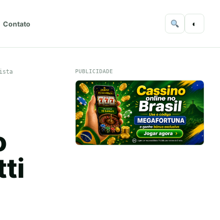
◐
Contato
ista
PUBLICIDADE
o
ti