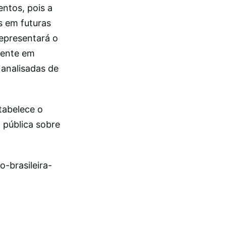
entos, pois a
s em futuras
representará o
mente em
analisadas de
tabelece o
 pública sobre
-brasileira-