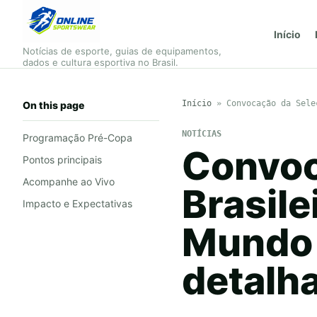
Início
Notícias de esporte, guias de equipamentos,
dados e cultura esportiva no Brasil.
Início
»
Convocação da Sele
On this page
NOTÍCIAS
Programação Pré-Copa
Convoc
Pontos principais
Acompanhe ao Vivo
Brasile
Impacto e Expectativas
Mundo 
detalha