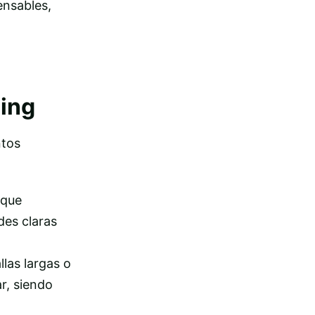
ensables,
ing
ntos
 que
des claras
las largas o
r, siendo