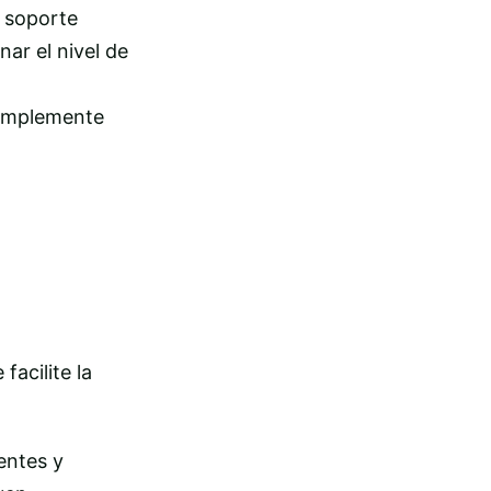
l soporte
ar el nivel de
 simplemente
a
facilite la
entes y