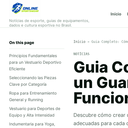
Início
Notícias de esporte, guias de equipamentos,
dados e cultura esportiva no Brasil.
Início
»
Guia Completo: Cóm
On this page
NOTÍCIAS
Principios Fundamentales
Guia C
para un Vestuario Deportivo
Eficiente
un Gua
Seleccionando las Piezas
Clave por Categoría
Funcion
Ropa para Entrenamiento
General y Running
Vestuario para Deportes de
Descubre cómo crear un
Equipo y Alta Intensidad
adecuadas para cada d
Indumentaria para Yoga,