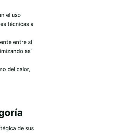
an el uso
es técnicas a
ente entre sí
ximizando así
mo del calor,
goría
atégica de sus