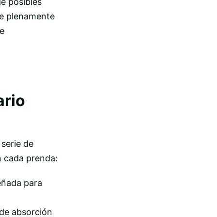
de posibles
te plenamente
de
ario
serie de
n cada prenda:
señada para
 de absorción