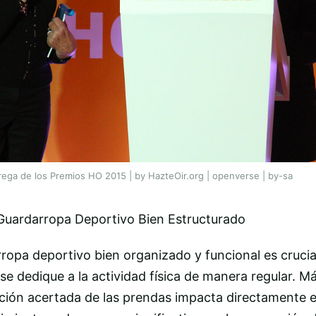
ega de los Premios HO 2015 | by HazteOir.org | openverse | by-sa
Guardarropa Deportivo Bien Estructurado
ropa deportivo bien organizado y funcional es crucia
e dedique a la actividad física de manera regular. Más
ección acertada de las prendas impacta directamente e