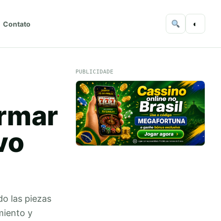
◐
Contato
PUBLICIDADE
rmar
vo
do las piezas
miento y