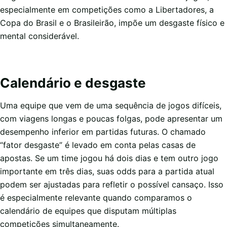
especialmente em competições como a Libertadores, a
Copa do Brasil e o Brasileirão, impõe um desgaste físico e
mental considerável.
Calendário e desgaste
Uma equipe que vem de uma sequência de jogos difíceis,
com viagens longas e poucas folgas, pode apresentar um
desempenho inferior em partidas futuras. O chamado
“fator desgaste” é levado em conta pelas casas de
apostas. Se um time jogou há dois dias e tem outro jogo
importante em três dias, suas odds para a partida atual
podem ser ajustadas para refletir o possível cansaço. Isso
é especialmente relevante quando comparamos o
calendário de equipes que disputam múltiplas
competições simultaneamente.