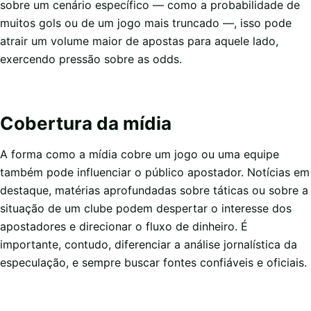
sobre um cenário específico — como a probabilidade de
muitos gols ou de um jogo mais truncado —, isso pode
atrair um volume maior de apostas para aquele lado,
exercendo pressão sobre as odds.
Cobertura da mídia
A forma como a mídia cobre um jogo ou uma equipe
também pode influenciar o público apostador. Notícias em
destaque, matérias aprofundadas sobre táticas ou sobre a
situação de um clube podem despertar o interesse dos
apostadores e direcionar o fluxo de dinheiro. É
importante, contudo, diferenciar a análise jornalística da
especulação, e sempre buscar fontes confiáveis e oficiais.