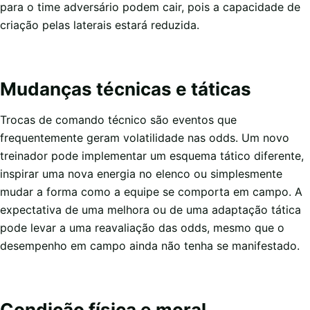
para o time adversário podem cair, pois a capacidade de
criação pelas laterais estará reduzida.
Mudanças técnicas e táticas
Trocas de comando técnico são eventos que
frequentemente geram volatilidade nas odds. Um novo
treinador pode implementar um esquema tático diferente,
inspirar uma nova energia no elenco ou simplesmente
mudar a forma como a equipe se comporta em campo. A
expectativa de uma melhora ou de uma adaptação tática
pode levar a uma reavaliação das odds, mesmo que o
desempenho em campo ainda não tenha se manifestado.
Condição física e moral