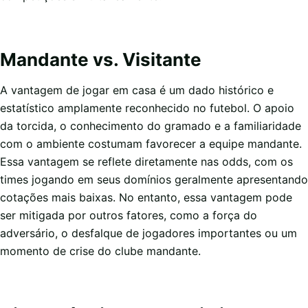
Mandante vs. Visitante
A vantagem de jogar em casa é um dado histórico e
estatístico amplamente reconhecido no futebol. O apoio
da torcida, o conhecimento do gramado e a familiaridade
com o ambiente costumam favorecer a equipe mandante.
Essa vantagem se reflete diretamente nas odds, com os
times jogando em seus domínios geralmente apresentando
cotações mais baixas. No entanto, essa vantagem pode
ser mitigada por outros fatores, como a força do
adversário, o desfalque de jogadores importantes ou um
momento de crise do clube mandante.