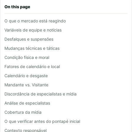
On this page
O que o mercado está reagindo
Variáveis de equipe e notícias
Desfalques e suspensões
Mudanças técnicas e táticas
Condição física e moral
Fatores de calendário e local
Calendário e desgaste
Mandante vs. Visitante
Discordância de especialistas e mídia
Análise de especialistas
Cobertura da mídia
O que verificar antes do pontapé inicial
Contexto responsável