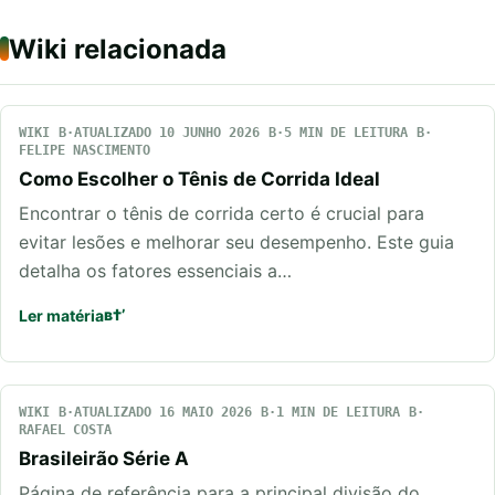
Wiki relacionada
WIKI
ATUALIZADO 10 JUNHO 2026
5 MIN DE LEITURA
FELIPE NASCIMENTO
Como Escolher o Tênis de Corrida Ideal
Encontrar o tênis de corrida certo é crucial para
evitar lesões e melhorar seu desempenho. Este guia
detalha os fatores essenciais a…
Ler matéria
WIKI
ATUALIZADO 16 MAIO 2026
1 MIN DE LEITURA
RAFAEL COSTA
Brasileirão Série A
Página de referência para a principal divisão do