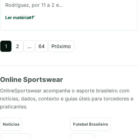
Rodríguez, por 11 a 2 e…
Ler matéria
Paginação
1
2
…
64
Próximo
de
posts
Online Sportswear
OnlineSportswear acompanha o esporte brasileiro com
notícias, dados, contexto e guias úteis para torcedores e
praticantes.
Notícias
Futebol Brasileiro