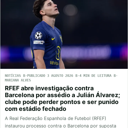
NOTÍCIAS
PUBLICADO 3 AGOSTO 2026
4 MIN DE LEITURA
MARIANA ALVES
RFEF abre investigação contra
Barcelona por assédio a Julián Álvarez;
clube pode perder pontos e ser punido
com estádio fechado
A Real Federação Espanhola de Futebol (RFEF)
instaurou processo contra o Barcelona por suposta