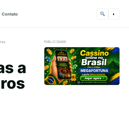
◐
Contato
ras
PUBLICIDADE
as a
ros