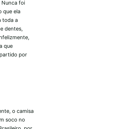
 Nunca foi
 que ela
 toda a
e dentes,
nfelizmente,
da que
partido por
ente, o camisa
 um soco no
asileiro, por