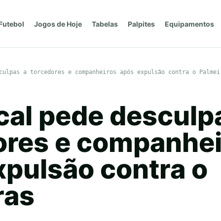
Futebol
Jogos de Hoje
Tabelas
Palpites
Equipamentos
culpas a torcedores e companheiros após expulsão contra o Palmei
cal pede desculp
ores e companhei
xpulsão contra o
ras