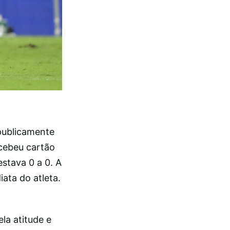
publicamente
ecebeu cartão
stava 0 a 0. A
ata do atleta.
la atitude e