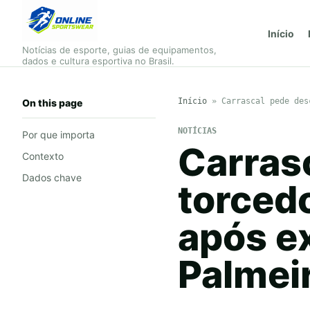
Início
Notícias de esporte, guias de equipamentos,
dados e cultura esportiva no Brasil.
Início
»
Carrascal pede des
On this page
NOTÍCIAS
Por que importa
Carras
Contexto
Dados chave
torced
após e
Palmei