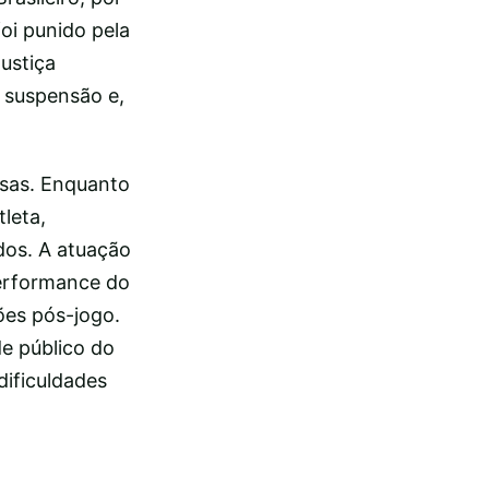
oi punido pela
Justiça
e suspensão e,
rsas. Enquanto
leta,
dos. A atuação
performance do
ões pós-jogo.
e público do
dificuldades