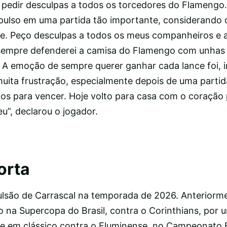
o pedir desculpas a todos os torcedores do Flamengo.
pulso em uma partida tão importante, considerando o
be. Peço desculpas a todos os meus companheiros e a
sempre defenderei a camisa do Flamengo com unhas 
. A emoção de sempre querer ganhar cada lance foi, i
muita frustração, especialmente depois de uma parti
s para vencer. Hoje volto para casa com o coração 
u”, declarou o jogador.
orta
xpulsão de Carrascal na temporada de 2026. Anteriorm
so na Supercopa do Brasil, contra o Corinthians, por
 e em clássico contra o Fluminense, no Campeonato Br