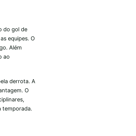
 do gol de
as equipes. O
ngo. Além
o ao
la derrota. A
vantagem. O
iplinares,
a temporada.