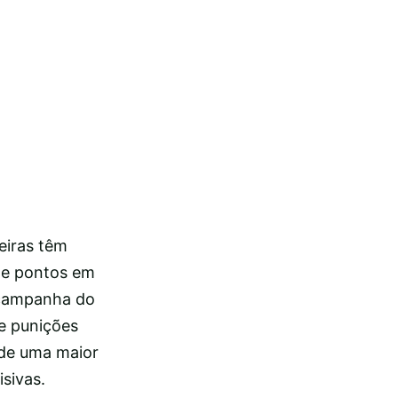
eiras têm
de pontos em
 campanha do
e punições
 de uma maior
isivas.