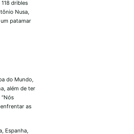
118 dribles
ntônio Nusa,
m um patamar
opa do Mundo,
a, além de ter
. “Nós
enfrentar as
a, Espanha,