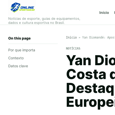
Início
Notícias de esporte, guias de equipamentos,
dados e cultura esportiva no Brasil.
Início
»
Yan Diomandé: Apos
On this page
NOTÍCIAS
Por que importa
Yan Di
Contexto
Datos clave
Costa 
Destaq
Europe