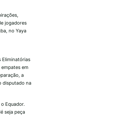
irações,
de jogadores
gba, no Yaya
 Eliminatórias
is empates em
eparação, a
o disputado na
 o Equador.
é seja peça