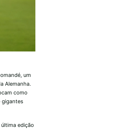
Diomandé, um
da Alemanha.
olocam como
e gigantes
 última edição