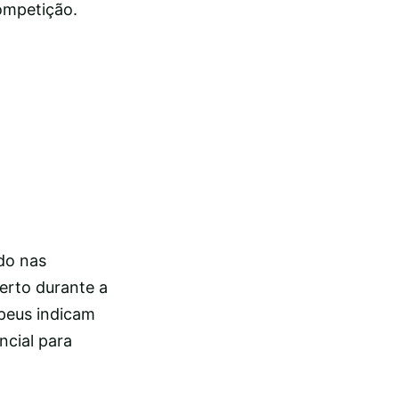
ompetição.
do nas
erto durante a
peus indicam
ncial para