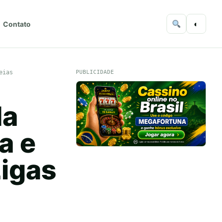
◐
Contato
eias
PUBLICIDADE
da
a e
igas