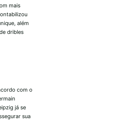
com mais
ontabilizou
unique, além
de dribles
 acordo com o
Germain
ipzig já se
ssegurar sua