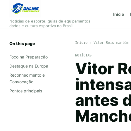
Início
Notícias de esporte, guias de equipamentos,
dados e cultura esportiva no Brasil.
Início
»
Vitor Reis mantém 
On this page
NOTÍCIAS
Foco na Preparação
Vitor R
Destaque na Europa
Reconhecimento e
intensa
Convocação
Pontos principais
antes d
Manche