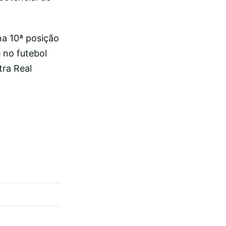
na 10ª posição
 no futebol
ra Real