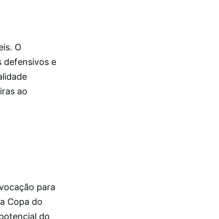
is. O
 defensivos e
alidade
iras ao
nvocação para
 da Copa do
potencial do