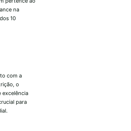
m pertence ao
mance na
 dos 10
nto com a
rição, o
 excelência
rucial para
ial.