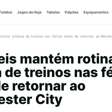
Futebol
Jogos de Hoje
Tabelas
Palpites
Equipamentos
rotina intensa de treinos nas férias antes de retornar ao Manche
eis mantém rotin
 de treinos nas f
e retornar ao
ster City