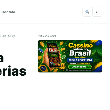
◐
Contato
ster City
PUBLICIDADE
a
érias