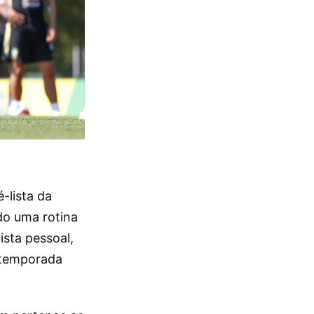
-lista da
do uma rotina
sta pessoal,
 temporada