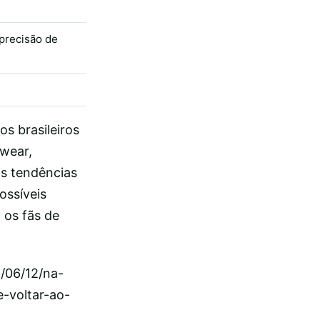
precisão de
s brasileiros
swear,
s tendências
ossíveis
 os fãs de
6/06/12/na-
e-voltar-ao-