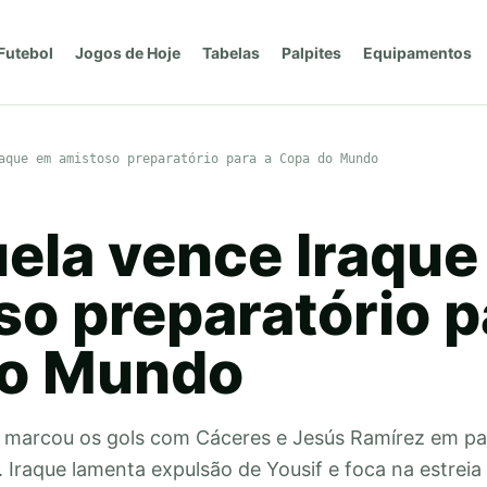
Futebol
Jogos de Hoje
Tabelas
Palpites
Equipamentos
aque em amistoso preparatório para a Copa do Mundo
ela vence Iraque
o preparatório p
do Mundo
 marcou os gols com Cáceres e Jesús Ramírez em pa
Iraque lamenta expulsão de Yousif e foca na estreia 