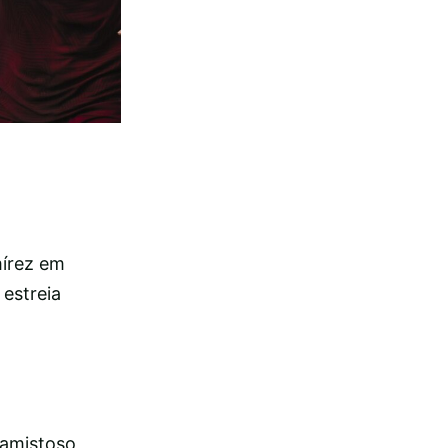
mírez em
 estreia
 amistoso