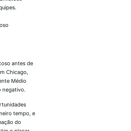
quipes.
toso
toso antes de
em Chicago,
iente Médio
 negativo.
ortunidades
meiro tempo, e
reação do
ter o placar.