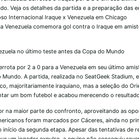
o. Veja os detalhes da partida e a preparação das e
o Internacional Iraque x Venezuela em Chicago
a Venezuela comemora gol contra o Iraque em amis
ezuela no último teste antes da Copa do Mundo
errota por 2 a 0 para a Venezuela em seu último amis
o Mundo. A partida, realizada no SeatGeek Stadium, 
o, majoritariamente iraquiano, mas a seleção do Or
tar um bom futebol e acabou merecendo o resultado
ior na maior parte do confronto, aproveitando as op
americanos foram marcados por Cáceres, ainda no pri
 início da segunda etapa. Apesar das tentativas de 
teve um jogador expulso, a equipe não conseguiu rever