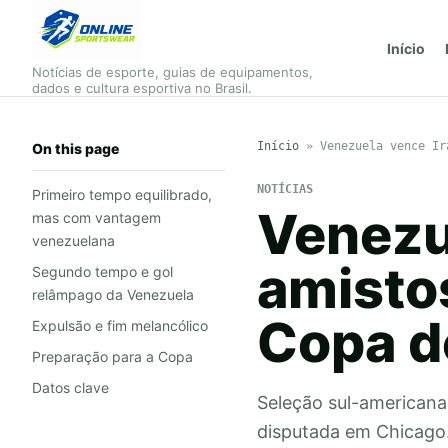
Início
Notícias de esporte, guias de equipamentos,
dados e cultura esportiva no Brasil.
Início
»
Venezuela vence Ir
On this page
NOTÍCIAS
Primeiro tempo equilibrado,
Venezu
mas com vantagem
venezuelana
amistos
Segundo tempo e gol
relâmpago da Venezuela
Copa 
Expulsão e fim melancólico
Preparação para a Copa
Datos clave
Seleção sul-americana
disputada em Chicago. 