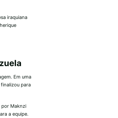
esa iraquiana
herique
zuela
tagem. Em uma
finalizou para
a por Maknzi
ara a equipe.