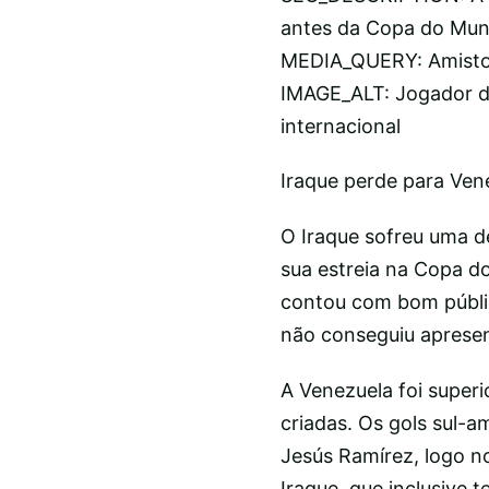
antes da Copa do Mund
MEDIA_QUERY: Amistos
IMAGE_ALT: Jogador d
internacional
Iraque perde para Ven
O Iraque sofreu uma d
sua estreia na Copa d
contou com bom públic
não conseguiu apresen
A Venezuela foi super
criadas. Os gols sul-
Jesús Ramírez, logo no
Iraque, que inclusive 