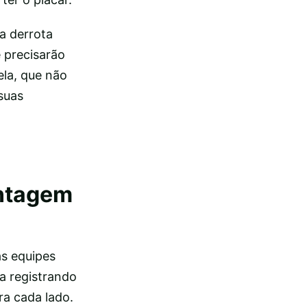
a derrota
 precisarão
ela, que não
suas
antagem
as equipes
a registrando
ra cada lado.