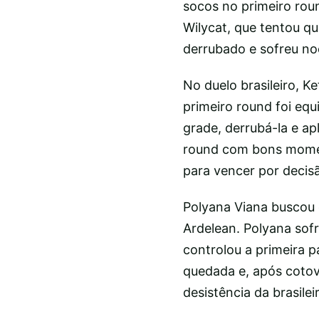
socos no primeiro rou
Wilycat, que tentou q
derrubado e sofreu no
No duelo brasileiro, Ke
primeiro round foi equ
grade, derrubá-la e a
round com bons momen
para vencer por decis
Polyana Viana buscou 
Ardelean. Polyana sof
controlou a primeira p
quedada e, após cotov
desistência da brasileir