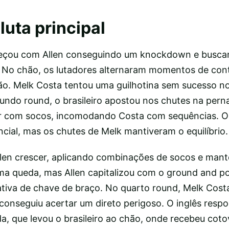
luta principal
eçou com Allen conseguindo um knockdown e busca
 No chão, os lutadores alternaram momentos de cont
ção. Melk Costa tentou uma guilhotina sem sucesso no
gundo round, o brasileiro apostou nos chutes na pern
rar com socos, incomodando Costa com sequências. 
encial, mas os chutes de Melk mantiveram o equilíbrio.
Allen crescer, aplicando combinações de socos e man
ma queda, mas Allen capitalizou com o ground and p
iva de chave de braço. No quarto round, Melk Costa
 conseguiu acertar um direto perigoso. O inglês res
a, que levou o brasileiro ao chão, onde recebeu coto