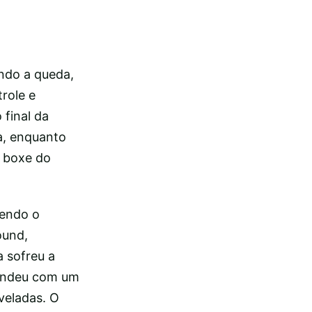
ndo a queda,
role e
 final da
a, enquanto
O boxe do
tendo o
ound,
 sofreu a
pondeu com um
veladas. O