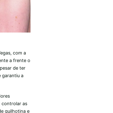
Vegas, com a
ente a frente o
Apesar de ter
 garantiu a
dores
 controlar as
e guilhotina e