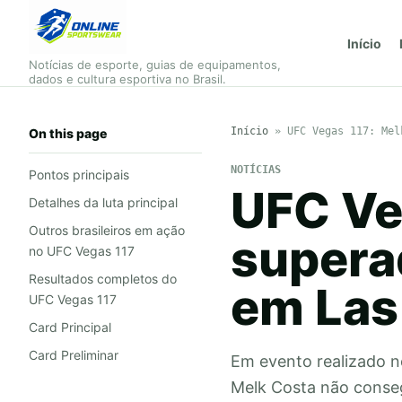
Início
Notícias de esporte, guias de equipamentos,
dados e cultura esportiva no Brasil.
Início
»
UFC Vegas 117: Mel
On this page
NOTÍCIAS
Pontos principais
UFC Ve
Detalhes da luta principal
Outros brasileiros em ação
supera
no UFC Vegas 117
Resultados completos do
em Las
UFC Vegas 117
Card Principal
Card Preliminar
Em evento realizado n
Melk Costa não conseg