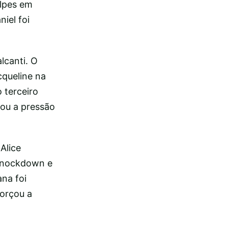
olpes em
iel foi
alcanti. O
cqueline na
 terceiro
ou a pressão
Alice
 knockdown e
ana foi
orçou a