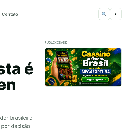
◐
Contato
PUBLICIDADE
sta é
en
or brasileiro
 por decisão