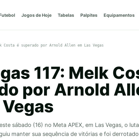
Futebol
Jogos de Hoje
Tabelas
Palpites
Equipamentos
k Costa é superado por Arnold Allen em Las Vegas
gas 117: Melk Co
do por Arnold All
 Vegas
este sábado (16) no Meta APEX, em Las Vegas, o lutad
uiu manter sua sequência de vitórias e foi derrotado