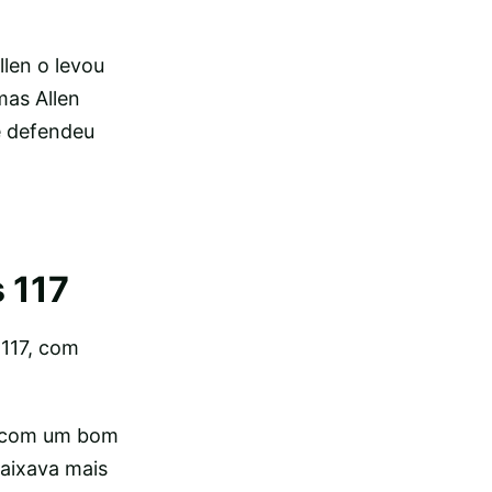
len o levou
mas Allen
e defendeu
 117
 117, com
u com um bom
caixava mais