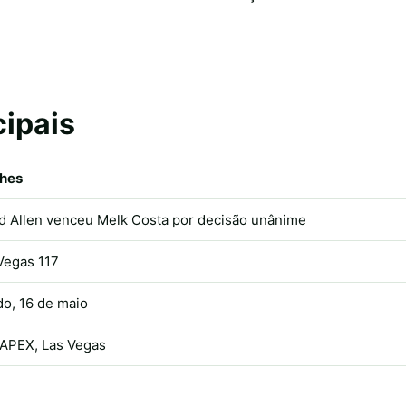
cipais
lhes
d Allen venceu Melk Costa por decisão unânime
Vegas 117
o, 16 de maio
APEX, Las Vegas