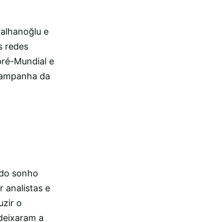
alhanoğlu e
s redes
pré-Mundial e
campanha da
 do sonho
 analistas e
zir o
 deixaram a