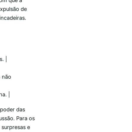
com que a
expulsão de
incadeiras.
. |
s não
a. |
 poder das
ussão. Para os
 surpresas e