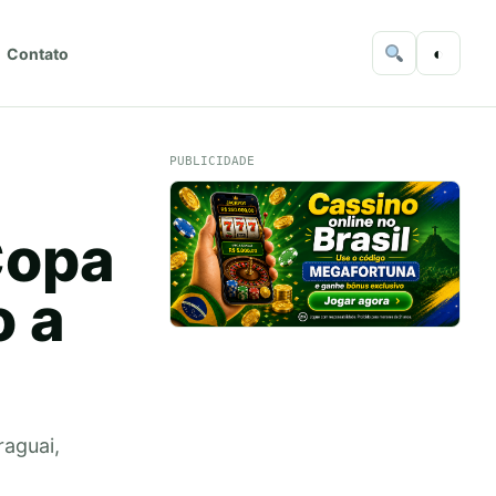
◐
Contato
PUBLICIDADE
Copa
 a
raguai,