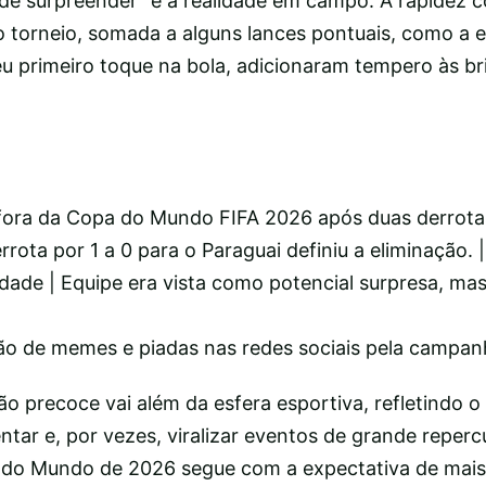
ode surpreender” e a realidade em campo. A rapidez 
o torneio, somada a alguns lances pontuais, como a 
u primeiro toque na bola, adicionaram tempero às br
a fora da Copa do Mundo FIFA 2026 após duas derrotas
rota por 1 a 0 para o Paraguai definiu a eliminação. |
idade | Equipe era vista como potencial surpresa, ma
ão de memes e piadas nas redes sociais pela campanh
o precoce vai além da esfera esportiva, refletindo o
tar e, por vezes, viralizar eventos de grande reperc
a do Mundo de 2026 segue com a expectativa de mais