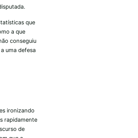
disputada.
atísticas que
como a que
 não conseguiu
a a uma defesa
es ironizando
os rapidamente
iscurso de