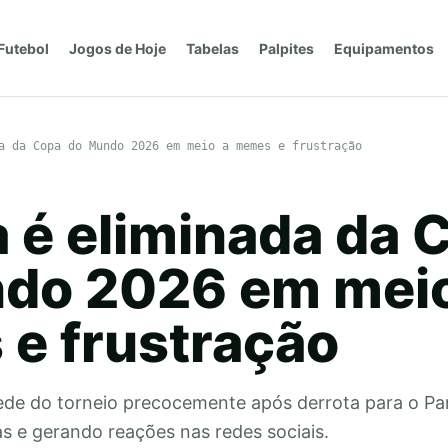
Futebol
Jogos de Hoje
Tabelas
Palpites
Equipamentos
a da Copa do Mundo 2026 em meio a memes e frustração
a é eliminada da 
do 2026 em meio
e frustração
ede do torneio precocemente após derrota para o Pa
s e gerando reações nas redes sociais.