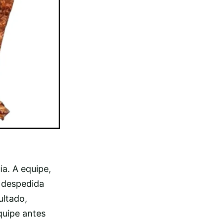
a. A equipe,
a despedida
ultado,
quipe antes