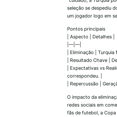
“cuidado, a Turquia p
seleção se despediu d
um jogador logo em se
Pontos principais
| Aspecto | Detalhes |
|—|—|
| Eliminação | Turqui
| Resultado Chave | Der
| Expectativas vs Real
correspondeu. |
| Repercussão | Geraç
O impacto da eliminaçã
redes sociais em comen
fãs de futebol, a Cop