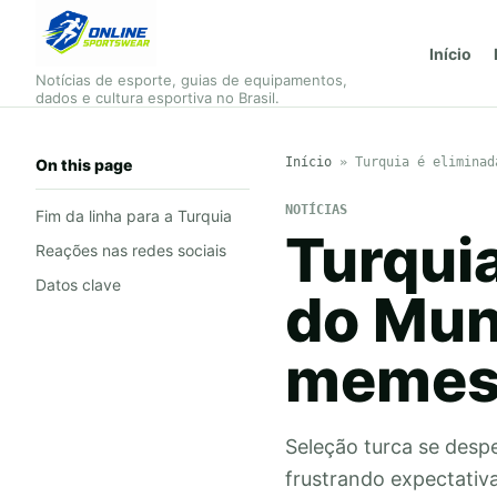
Início
Notícias de esporte, guias de equipamentos,
dados e cultura esportiva no Brasil.
Início
»
Turquia é eliminad
On this page
NOTÍCIAS
Fim da linha para a Turquia
Turqui
Reações nas redes sociais
Datos clave
do Mun
memes 
Seleção turca se desp
frustrando expectativa