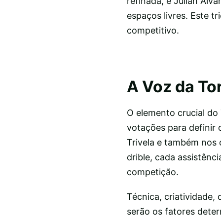
refinada, e Julián Ál
espaços livres. Este t
competitivo.
A Voz da To
O elemento crucial do 
votações para definir
Trivela e também nos 
drible, cada assistênc
competição.
Técnica, criatividade
serão os fatores dete