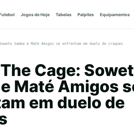
Futebol
Jogos de Hoje
Tabelas
Palpites
Equipamentos
Soweto Samba e Maté Amigos se enfrentam em duelo de craques
a The Cage: Sowe
e Maté Amigos s
tam em duelo de
s