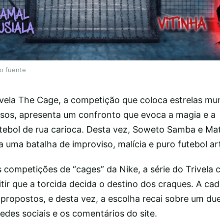
lo fuente
vela The Cage, a competição que coloca estrelas mun
nsos, apresenta um confronto que evoca a magia e a
futebol de rua carioca. Desta vez, Soweto Samba e M
uma batalha de improviso, malícia e puro futebol ar
s competições de “cages” da Nike, a série do Trivela 
itir que a torcida decida o destino dos craques. A ca
propostos, e desta vez, a escolha recai sobre um du
edes sociais e os comentários do site.