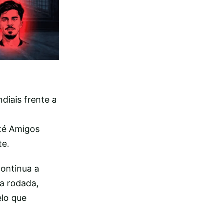
diais frente a
até Amigos
te.
continua a
da rodada,
elo que