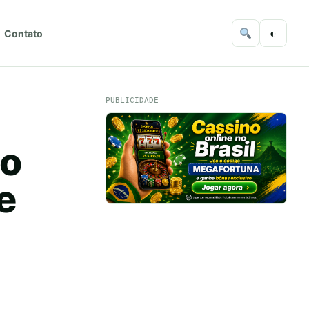
◐
Contato
PUBLICIDADE
to
e