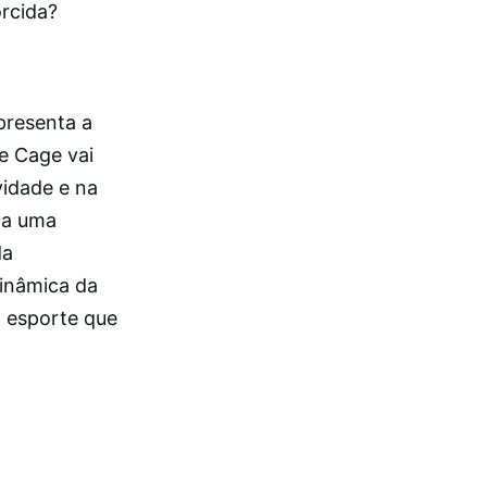
orcida?
presenta a
e Cage vai
vidade e na
ona uma
da
dinâmica da
o esporte que