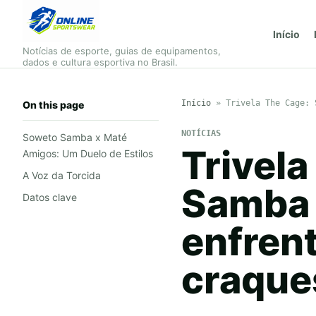
Início
Notícias de esporte, guias de equipamentos,
dados e cultura esportiva no Brasil.
Início
»
Trivela The Cage: 
On this page
NOTÍCIAS
Soweto Samba x Maté
Trivel
Amigos: Um Duelo de Estilos
A Voz da Torcida
Samba 
Datos clave
enfren
craque