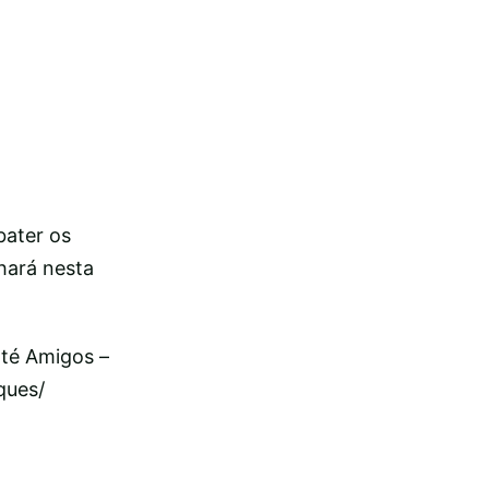
bater os
lhará nesta
até Amigos –
ques/