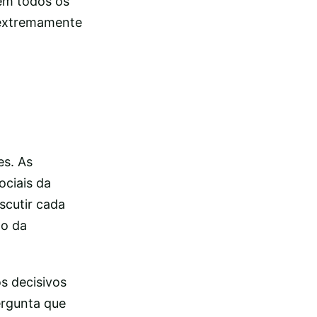
 em todos os
o extremamente
es. As
ociais da
scutir cada
do da
s decisivos
ergunta que