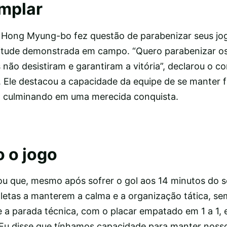
mplar
 Hong Myung-bo fez questão de parabenizar seus jo
itude demonstrada em campo. “Quero parabenizar os
 não desistiram e garantiram a vitória”, declarou o 
al. Ele destacou a capacidade da equipe de se manter
, culminando em uma merecida conquista.
 o jogo
u que, mesmo após sofrer o gol aos 14 minutos do 
tletas a manterem a calma e a organização tática, se
 a parada técnica, com o placar empatado em 1 a 1, e
“Eu disse que tínhamos capacidade para manter noss