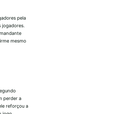
gadores pela
 jogadores.
comandante
 firme mesmo
segundo
m perder a
le reforçou a
o jogo