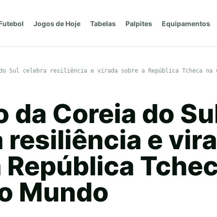
Futebol
Jogos de Hoje
Tabelas
Palpites
Equipamentos
do Sul celebra resiliência e virada sobre a República Tcheca na 
 da Coreia do Su
 resiliência e vir
a República Tchec
do Mundo