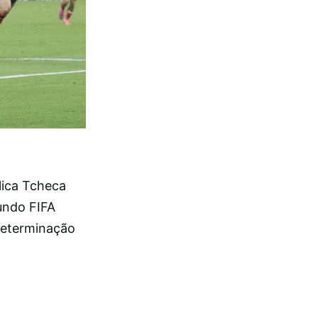
lica Tcheca
undo FIFA
 determinação