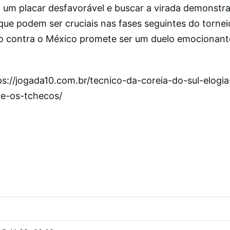
a um placar desfavorável e buscar a virada demonstr
ue podem ser cruciais nas fases seguintes do torneio
to contra o México promete ser um duelo emocionant
ps://jogada10.com.br/tecnico-da-coreia-do-sul-elogi
re-os-tchecos/