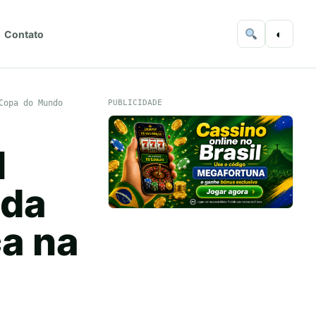
◐
Contato
Copa do Mundo
PUBLICIDADE
l
ada
a na