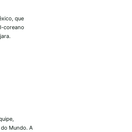
éxico, que
ul-coreano
jara.
quipe,
a do Mundo. A