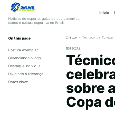
Início
Notícias de esporte, guias de equipamentos,
dados e cultura esportiva no Brasil.
Início
»
Técnico da Coreia 
On this page
NOTÍCIAS
Postura exemplar
Técnico
Gerenciando o jogo
Destaque individual
celebra
Dividindo a liderança
Datos clave
sobre 
Copa 