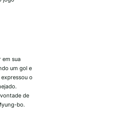
r em sua
ando um gol e
e expressou o
ejado.
e vontade de
 Myung-bo.