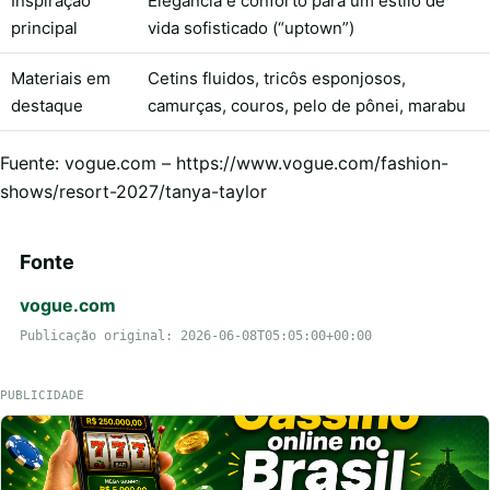
Inspiração
Elegância e conforto para um estilo de
principal
vida sofisticado (“uptown”)
Materiais em
Cetins fluidos, tricôs esponjosos,
destaque
camurças, couros, pelo de pônei, marabu
Fuente: vogue.com – https://www.vogue.com/fashion-
shows/resort-2027/tanya-taylor
Fonte
vogue.com
Publicação original: 2026-06-08T05:05:00+00:00
PUBLICIDADE