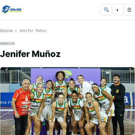
◐
☰
Início
»
Jenifer Muñoz
ARQUIVO
Jenifer Muñoz