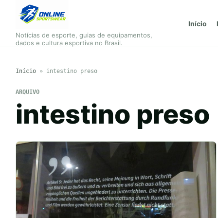
Início
Notícias de esporte, guias de equipamentos,
dados e cultura esportiva no Brasil.
Início
»
intestino preso
ARQUIVO
intestino preso