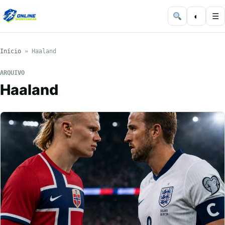
◐
☰
Início
»
Haaland
ARQUIVO
Haaland