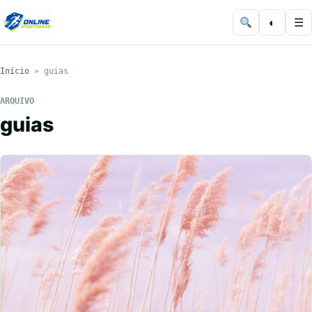
◐
☰
Início
»
guias
ARQUIVO
guias