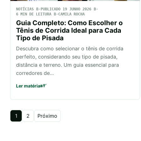
NOTÍCIAS
PUBLICADO 19 JUNHO 2026
6 MIN DE LEITURA
CAMILA ROCHA
Guia Completo: Como Escolher o
Tênis de Corrida Ideal para Cada
Tipo de Pisada
Descubra como selecionar o tênis de corrida
perfeito, considerando seu tipo de pisada,
distância e terreno. Um guia essencial para
corredores de…
Ler matéria
Paginação
1
2
Próximo
de
posts