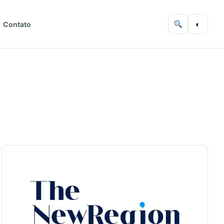
◐
Contato