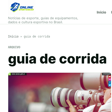
Início
Notícias de esporte, guias de equipamentos,
dados e cultura esportiva no Brasil.
Início
»
guia de corrida
ARQUIVO
guia de corrida