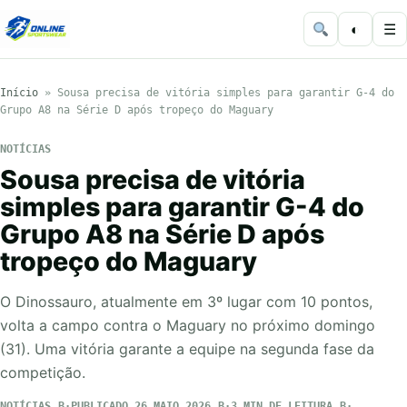
◐
☰
Início
»
Sousa precisa de vitória simples para garantir G-4 do
Grupo A8 na Série D após tropeço do Maguary
NOTÍCIAS
Sousa precisa de vitória
simples para garantir G-4 do
Grupo A8 na Série D após
tropeço do Maguary
O Dinossauro, atualmente em 3º lugar com 10 pontos,
volta a campo contra o Maguary no próximo domingo
(31). Uma vitória garante a equipe na segunda fase da
competição.
NOTÍCIAS
PUBLICADO 26 MAIO 2026
3 MIN DE LEITURA