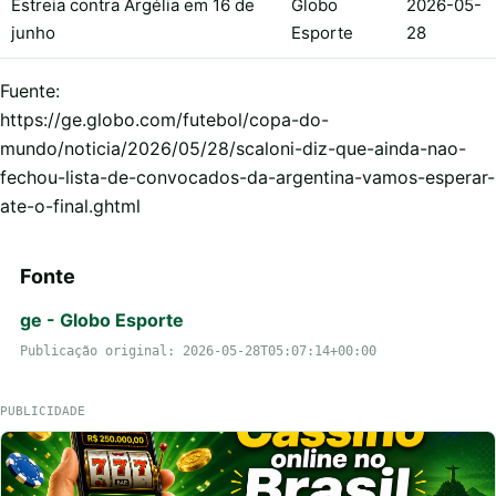
Estreia contra Argélia em 16 de
Globo
2026-05-
junho
Esporte
28
Fuente:
https://ge.globo.com/futebol/copa-do-
mundo/noticia/2026/05/28/scaloni-diz-que-ainda-nao-
fechou-lista-de-convocados-da-argentina-vamos-esperar-
ate-o-final.ghtml
Fonte
ge - Globo Esporte
Publicação original: 2026-05-28T05:07:14+00:00
PUBLICIDADE