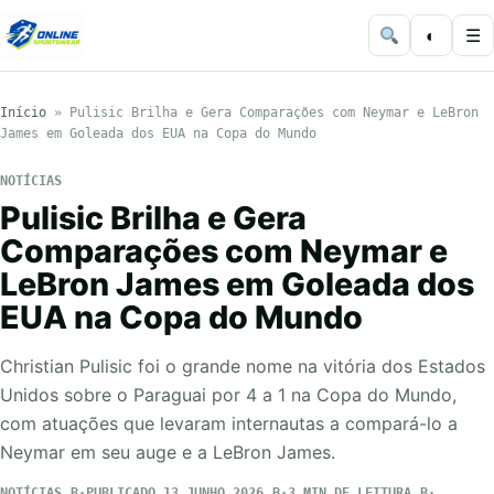
◐
☰
Início
»
Pulisic Brilha e Gera Comparações com Neymar e LeBron
James em Goleada dos EUA na Copa do Mundo
NOTÍCIAS
Pulisic Brilha e Gera
Comparações com Neymar e
LeBron James em Goleada dos
EUA na Copa do Mundo
Christian Pulisic foi o grande nome na vitória dos Estados
Unidos sobre o Paraguai por 4 a 1 na Copa do Mundo,
com atuações que levaram internautas a compará-lo a
Neymar em seu auge e a LeBron James.
NOTÍCIAS
PUBLICADO 13 JUNHO 2026
3 MIN DE LEITURA