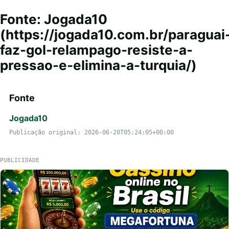
Fonte: Jogada10
(https://jogada10.com.br/paraguai
faz-gol-relampago-resiste-a-
pressao-e-elimina-a-turquia/)
Fonte
Jogada10
Publicação original: 2026-06-20T05:24:05+00:00
PUBLICIDADE