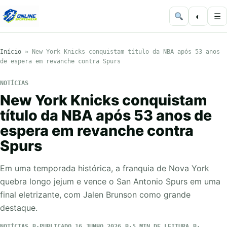
◐
☰
Início
»
New York Knicks conquistam título da NBA após 53 anos
de espera em revanche contra Spurs
NOTÍCIAS
New York Knicks conquistam
título da NBA após 53 anos de
espera em revanche contra
Spurs
Em uma temporada histórica, a franquia de Nova York
quebra longo jejum e vence o San Antonio Spurs em uma
final eletrizante, com Jalen Brunson como grande
destaque.
NOTÍCIAS
PUBLICADO 16 JUNHO 2026
5 MIN DE LEITURA