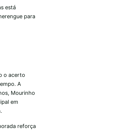
as está
 merengue para
o o acerto
tempo. A
nos, Mourinho
cipal em
.
porada reforça