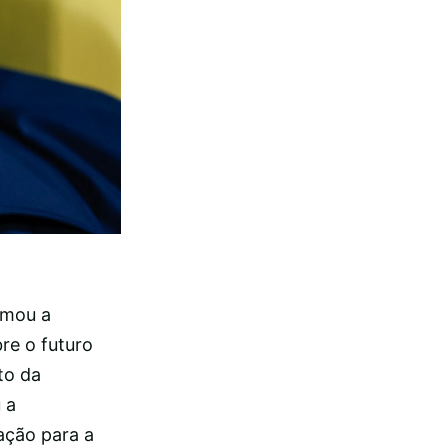
rmou a
re o futuro
to da
 a
cação para a