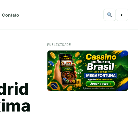
◐
Contato
PUBLICIDADE
drid
xima