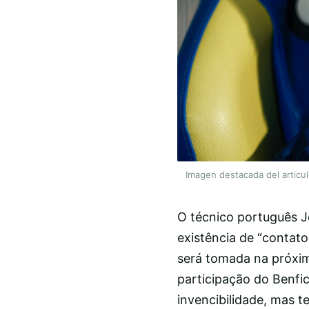
Imagen destacada del articu
O técnico português J
existência de “contat
será tomada na próxim
participação do Benfi
invencibilidade, mas t