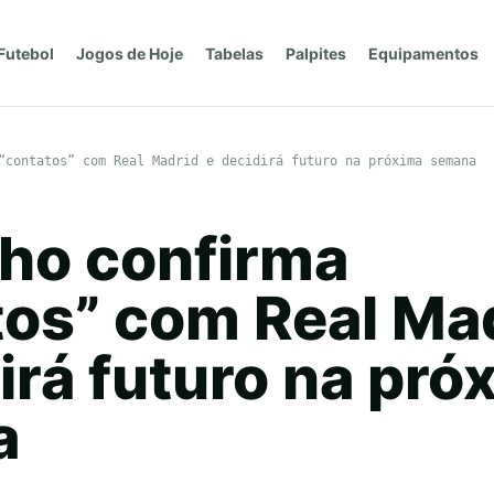
Futebol
Jogos de Hoje
Tabelas
Palpites
Equipamentos
“contatos” com Real Madrid e decidirá futuro na próxima semana
ho confirma
tos” com Real Ma
irá futuro na pró
a