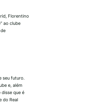
id, Florentino
” ao clube
 de
 seu futuro.
ube e, além
 disse que é
e do Real