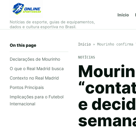
Início
Notícias de esporte, guias de equipamentos,
dados e cultura esportiva no Brasil.
Início
»
Mourinho confirma 
On this page
NOTÍCIAS
Declarações de Mourinho
Mourin
O que o Real Madrid busca
Contexto no Real Madrid
“conta
Pontos Principais
Implicações para o Futebol
e decid
Internacional
seman