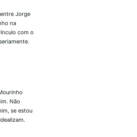
 entre Jorge
enho na
vínculo com o
seriamente.
 Mourinho
mim. Não
im, se estou
idealizam.