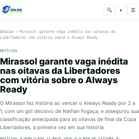
◐
☰
Início
»
Mirassol garante vaga inédita nas oitavas da
Libertadores com vitória sobre o Always Ready
NOTÍCIAS
Mirassol garante vaga inédita
nas oitavas da Libertadores
com vitória sobre o Always
Ready
O Mirassol fez história ao vencer o Always Ready por 2 a
1, com um gol decisivo de Nathan Fogaça, e assegurou sua
classificação antecipada para as oitavas de final da Copa
Libertadores, a primeira vez em sua história.
NOTÍCIAS
PUBLICADO 22 MAIO 2026
4 MIN DE LEITURA