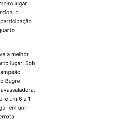
meiro lugar
ntina, o
participação
quarto
eve a melhor
rto lugar. Sob
 campeão
 o Bugre
 avassaladora,
i e um 6 a 1
lugar em um
rrota.