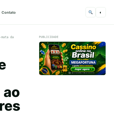
◐
Contato
-mata da
PUBLICIDADE
e
a ao
res