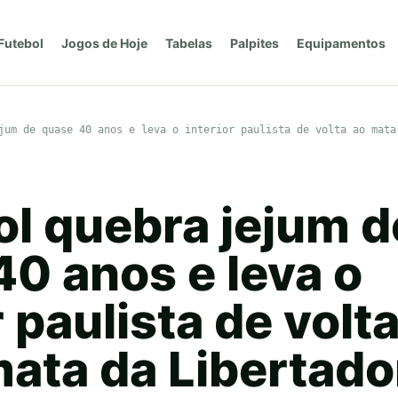
Futebol
Jogos de Hoje
Tabelas
Palpites
Equipamentos
jum de quase 40 anos e leva o interior paulista de volta ao mata
ol quebra jejum d
0 anos e leva o
r paulista de volt
ata da Libertado