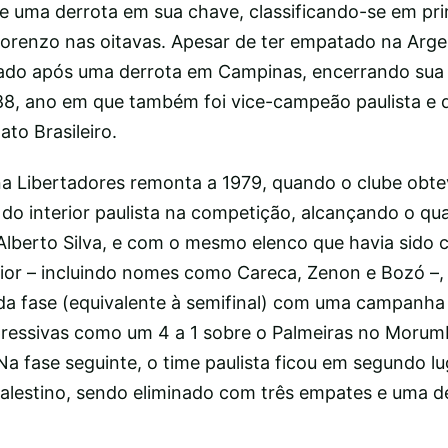
 e uma derrota em sua chave, classificando-se em pri
Lorenzo nas oitavas. Apesar de ter empatado na Arge
ado após uma derrota em Campinas, encerrando sua 
88, ano em que também foi vice-campeão paulista e 
o Brasileiro.
 na Libertadores remonta a 1979, quando o clube obt
o interior paulista na competição, alcançando o qua
lberto Silva, e com o mesmo elenco que havia sido
erior – incluindo nomes como Careca, Zenon e Bozó –,
a fase (equivalente à semifinal) com uma campanha
xpressivas como um 4 a 1 sobre o Palmeiras no Morumb
 Na fase seguinte, o time paulista ficou em segundo 
alestino, sendo eliminado com três empates e uma de