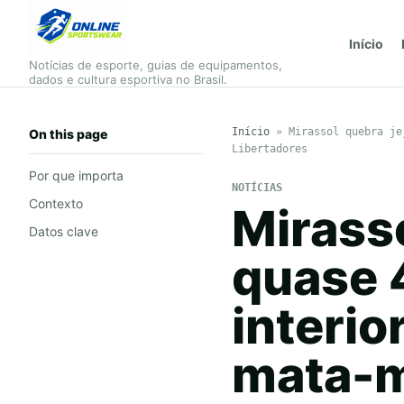
Início
Notícias de esporte, guias de equipamentos,
dados e cultura esportiva no Brasil.
Início
»
Mirassol quebra je
On this page
Libertadores
Por que importa
NOTÍCIAS
Contexto
Mirass
Datos clave
quase 4
interio
mata-m