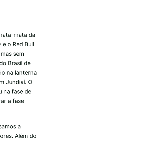
o mata-mata da
 e o Red Bull
, mas sem
do Brasil de
do na lanterna
em Jundiaí. O
u na fase de
ar a fase
isamos a
dores. Além do