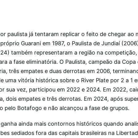
ior paulista já tentaram replicar o feito de chegar a
próprio Guarani em 1987, o Paulista de Jundiaí (2006)
024) também representaram a região na competição
a a fase eliminatória. O Paulista, campeão da Copa 
ia, três empates e duas derrotas em 2006, terminan
e uma vitória histórica sobre o River Plate por 2 a 1 
or sua vez, participou em 2022 e 2024. Em 2022, cai
a, dois empates e três derrotas. Em 2024, após super
ado pelo Botafogo e não alcançou a fase de grupos.
 ganha ainda mais contornos históricos quando anal
ubes sediados fora das capitais brasileiras na Liberta