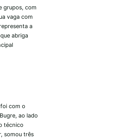
e grupos, com
sua vaga com
 representa a
 que abriga
cipal
 foi com o
Bugre, ao lado
o técnico
r, somou três