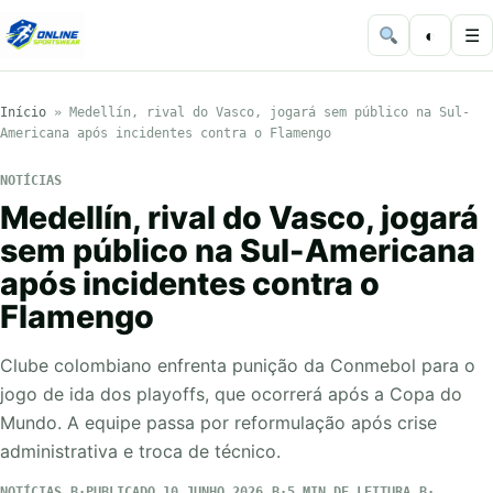
◐
☰
Início
»
Medellín, rival do Vasco, jogará sem público na Sul-
Americana após incidentes contra o Flamengo
NOTÍCIAS
Medellín, rival do Vasco, jogará
sem público na Sul-Americana
após incidentes contra o
Flamengo
Clube colombiano enfrenta punição da Conmebol para o
jogo de ida dos playoffs, que ocorrerá após a Copa do
Mundo. A equipe passa por reformulação após crise
administrativa e troca de técnico.
NOTÍCIAS
PUBLICADO 10 JUNHO 2026
5 MIN DE LEITURA