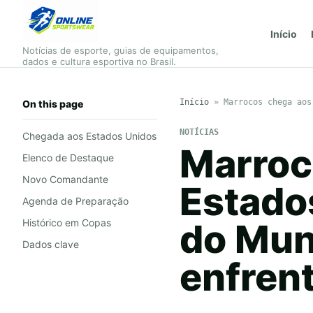
Início
Notícias de esporte, guias de equipamentos,
dados e cultura esportiva no Brasil.
Início
»
Marrocos chega aos
On this page
NOTÍCIAS
Chegada aos Estados Unidos
Marroc
Elenco de Destaque
Novo Comandante
Estado
Agenda de Preparação
Histórico em Copas
do Mun
Dados clave
enfrent