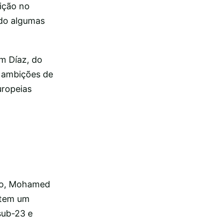
ição no
ado algumas
m Díaz, do
s ambições de
uropeias
co, Mohamed
 tem um
sub-23 e