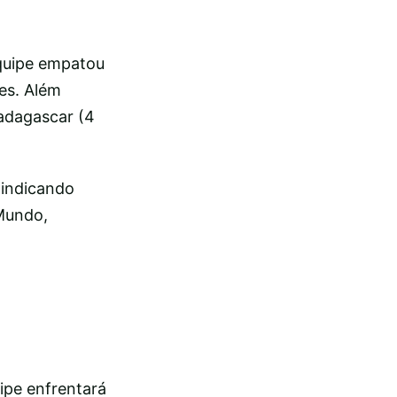
equipe empatou
es. Além
Madagascar (4
 indicando
 Mundo,
uipe enfrentará