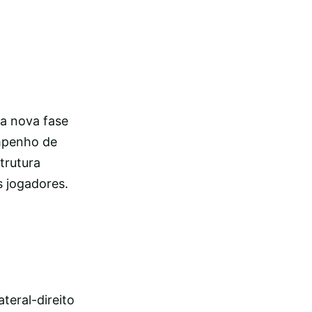
a nova fase
mpenho de
trutura
s jogadores.
teral-direito