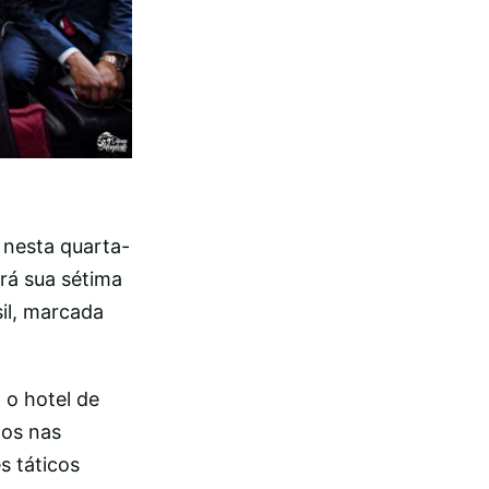
 nesta quarta-
ará sua sétima
sil, marcada
 o hotel de
dos nas
s táticos