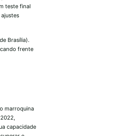
 teste final
 ajustes
e Brasília).
ocando frente
ão marroquina
 2022,
sua capacidade
 superar o