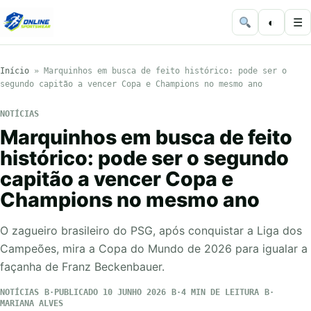
◐
☰
Início
»
Marquinhos em busca de feito histórico: pode ser o
segundo capitão a vencer Copa e Champions no mesmo ano
NOTÍCIAS
Marquinhos em busca de feito
histórico: pode ser o segundo
capitão a vencer Copa e
Champions no mesmo ano
O zagueiro brasileiro do PSG, após conquistar a Liga dos
Campeões, mira a Copa do Mundo de 2026 para igualar a
façanha de Franz Beckenbauer.
NOTÍCIAS
PUBLICADO 10 JUNHO 2026
4 MIN DE LEITURA
MARIANA ALVES