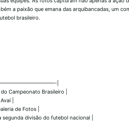
suas equipes. As fotos capturam não apenas a ação 
ambém a paixão que emana das arquibancadas, um com
tebol brasileiro.
———————————-|
 do Campeonato Brasileiro |
 Avaí |
aleria de Fotos |
a segunda divisão do futebol nacional |