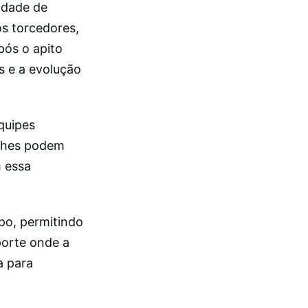
idade de
os torcedores,
ós o apito
s e a evolução
equipes
alhes podem
m essa
o, permitindo
porte onde a
a para