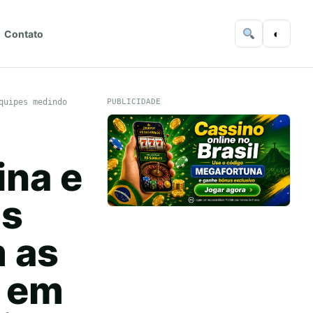
◐
Contato
quipes medindo
PUBLICIDADE
ina e
is
 as
s em