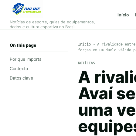
Início
Notícias de esporte, guias de equipamentos,
dados e cultura esportiva no Brasil.
Início
»
A rivalidade entre
On this page
forças em um duelo válido p
Por que importa
NOTÍCIAS
Contexto
A rival
Datos clave
Avaí se
uma ve
equipe