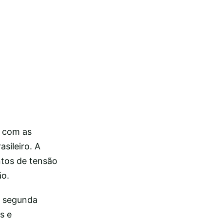
, com as
sileiro. A
ntos de tensão
ão.
a segunda
s e