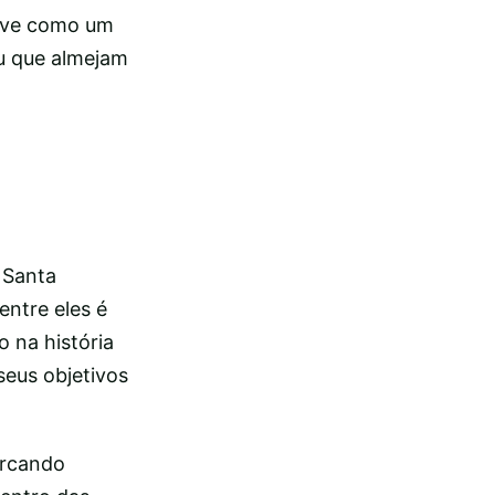
erve como um
ou que almejam
 Santa
entre eles é
 na história
seus objetivos
arcando