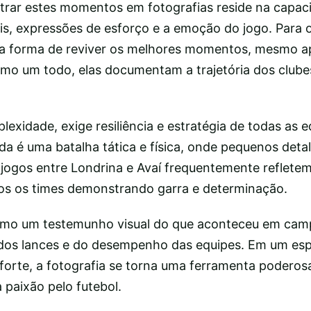
strar estes momentos em fotografias reside na capac
ais, expressões de esforço e a emoção do jogo. Para 
a forma de reviver os melhores momentos, mesmo ap
como um todo, elas documentam a trajetória dos clube
lexidade, exige resiliência e estratégia de todas as 
ida é uma batalha tática e física, onde pequenos det
s jogos entre Londrina e Avaí frequentemente reflete
os os times demonstrando garra e determinação.
mo um testemunho visual do que aconteceu em camp
 dos lances e do desempenho das equipes. Em um es
 forte, a fotografia se torna uma ferramenta poderos
a paixão pelo futebol.