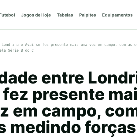
Futebol
Jogos de Hoje
Tabelas
Palpites
Equipamentos
 Londrina e Avaí se fez presente mais uma vez em campo, com as e
ela Série B do C
idade entre Londr
 fez presente ma
z em campo, com
s medindo força