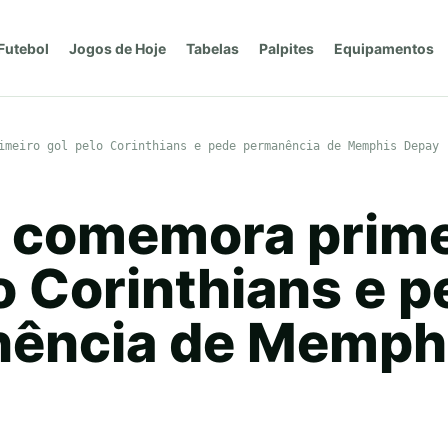
Futebol
Jogos de Hoje
Tabelas
Palpites
Equipamentos
imeiro gol pelo Corinthians e pede permanência de Memphis Depay
 comemora prime
o Corinthians e 
ência de Memph