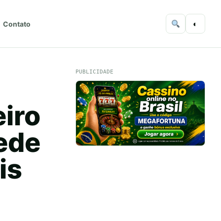
◐
Contato
PUBLICIDADE
iro
pede
is