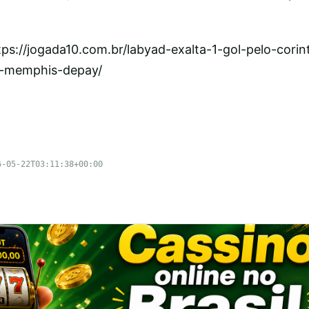
tps://jogada10.com.br/labyad-exalta-1-gol-pelo-corin
-memphis-depay/
6-05-22T03:11:38+00:00