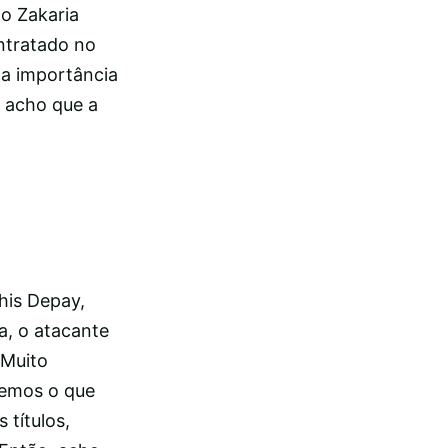
o Zakaria
ntratado no
 a importância
s acho que a
his Depay,
a, o atacante
“Muito
vemos o que
 títulos,