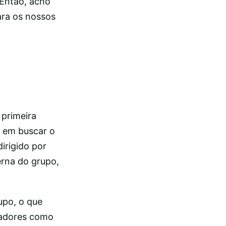
 Então, acho
ara os nossos
 primeira
a em buscar o
irigido por
erna do grupo,
upo, o que
ogadores como