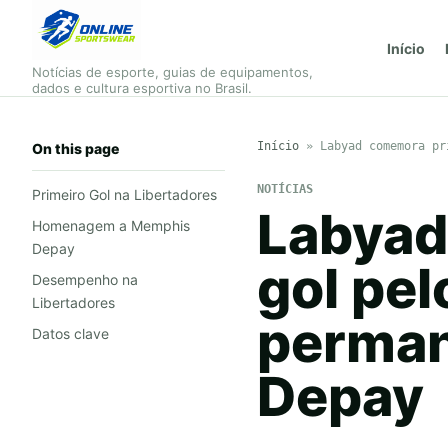
Início
Notícias de esporte, guias de equipamentos,
dados e cultura esportiva no Brasil.
Início
»
Labyad comemora pr
On this page
NOTÍCIAS
Primeiro Gol na Libertadores
Labyad
Homenagem a Memphis
Depay
gol pel
Desempenho na
Libertadores
perman
Datos clave
Depay