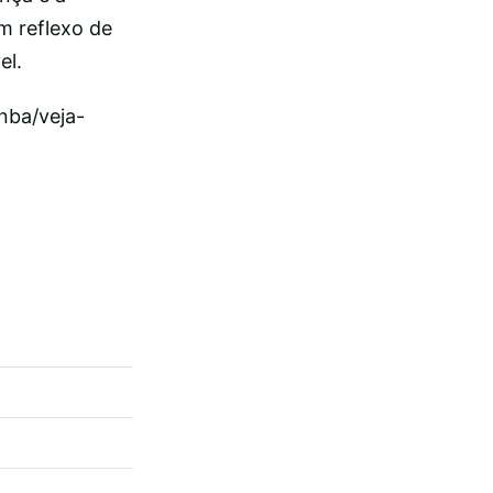
um reflexo de
el.
nba/veja-