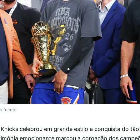
lo fuente
Knicks celebrou em grande estilo a conquista do tã
erimônia emocionante marcou a coroação dos campeõ