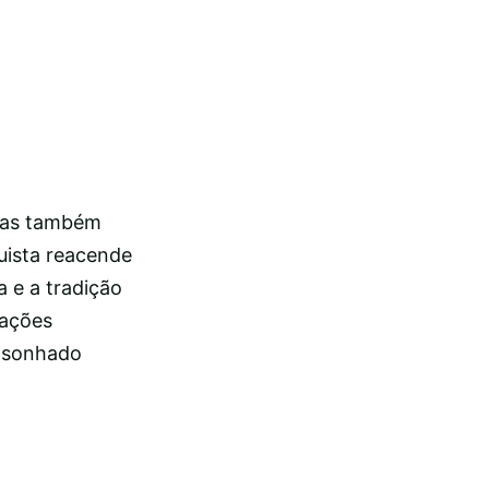
 mas também
uista reacende
 e a tradição
uações
o sonhado