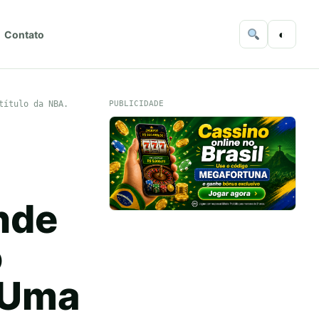
◐
Contato
título da NBA.
PUBLICIDADE
nde
o
. Uma