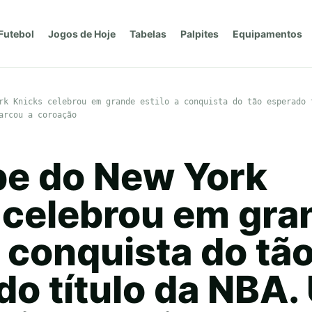
Futebol
Jogos de Hoje
Tabelas
Palpites
Equipamentos
rk Knicks celebrou em grande estilo a conquista do tão esperado 
arcou a coroação
pe do New York
 celebrou em gra
a conquista do tã
do título da NBA