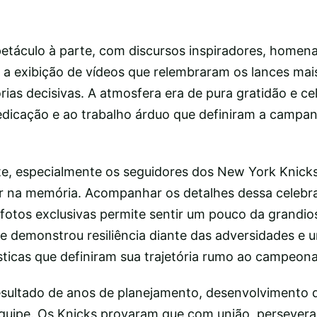
petáculo à parte, com discursos inspiradores, homen
 a exibição de vídeos que relembraram os lances mai
órias decisivas. A atmosfera era de pura gratidão e c
dedicação e ao trabalho árduo que definiram a campan
te, especialmente os seguidores dos New York Knicks
 na memória. Acompanhar os detalhes dessa celebra
fotos exclusivas permite sentir um pouco da grandio
ipe demonstrou resiliência diante das adversidades e 
sticas que definiram sua trajetória rumo ao campeona
resultado de anos de planejamento, desenvolvimento d
equipe. Os Knicks provaram que com união, persevera