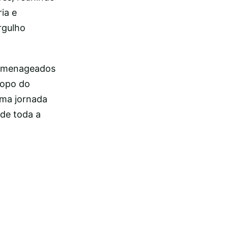
ia e
rgulho
homenageados
topo do
uma jornada
 de toda a