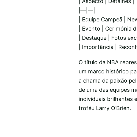
| Aspecto | Detalhes |
|—|—|
| Equipe Campeã | New
| Evento | Cerimônia d
| Destaque | Fotos exc
| Importância | Reco
O título da NBA repre
um marco histórico pa
a chama da paixão pel
de uma das equipes ma
individuais brilhantes
troféu Larry O’Brien.