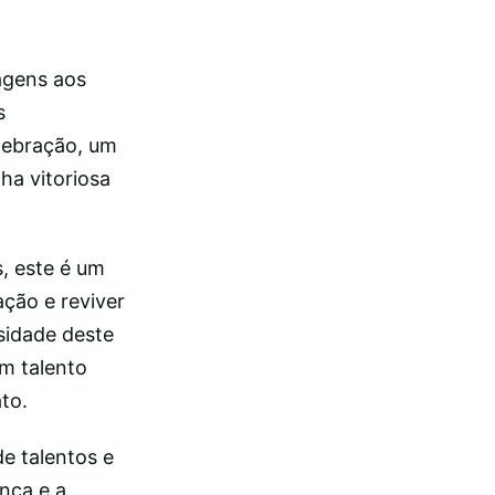
agens aos
s
elebração, um
ha vitoriosa
, este é um
ção e reviver
sidade deste
um talento
to.
e talentos e
nça e a