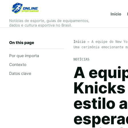
Início
Notícias de esporte, guias de equipamentos,
dados e cultura esportiva no Brasil.
Início
»
A equipe do New Yo
On this page
Uma cerimônia emocionante m
Por que importa
NOTÍCIAS
Contexto
A equi
Datos clave
Knicks
estilo 
espera