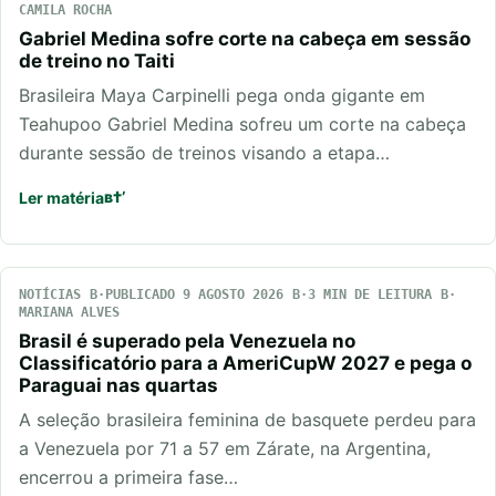
CAMILA ROCHA
Gabriel Medina sofre corte na cabeça em sessão
de treino no Taiti
Brasileira Maya Carpinelli pega onda gigante em
Teahupoo Gabriel Medina sofreu um corte na cabeça
durante sessão de treinos visando a etapa…
Ler matéria
NOTÍCIAS
PUBLICADO 9 AGOSTO 2026
3 MIN DE LEITURA
MARIANA ALVES
Brasil é superado pela Venezuela no
Classificatório para a AmeriCupW 2027 e pega o
Paraguai nas quartas
A seleção brasileira feminina de basquete perdeu para
a Venezuela por 71 a 57 em Zárate, na Argentina,
encerrou a primeira fase…