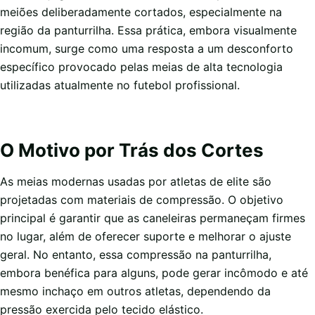
meiões deliberadamente cortados, especialmente na
região da panturrilha. Essa prática, embora visualmente
incomum, surge como uma resposta a um desconforto
específico provocado pelas meias de alta tecnologia
utilizadas atualmente no futebol profissional.
O Motivo por Trás dos Cortes
As meias modernas usadas por atletas de elite são
projetadas com materiais de compressão. O objetivo
principal é garantir que as caneleiras permaneçam firmes
no lugar, além de oferecer suporte e melhorar o ajuste
geral. No entanto, essa compressão na panturrilha,
embora benéfica para alguns, pode gerar incômodo e até
mesmo inchaço em outros atletas, dependendo da
pressão exercida pelo tecido elástico.