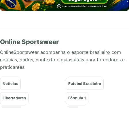
Online Sportswear
OnlineSportswear acompanha o esporte brasileiro com
notícias, dados, contexto e guias úteis para torcedores e
praticantes.
Notícias
Futebol Brasileiro
Libertadores
Fórmula 1
Basquete
Vôlei
Tênis
UFC e Lutas