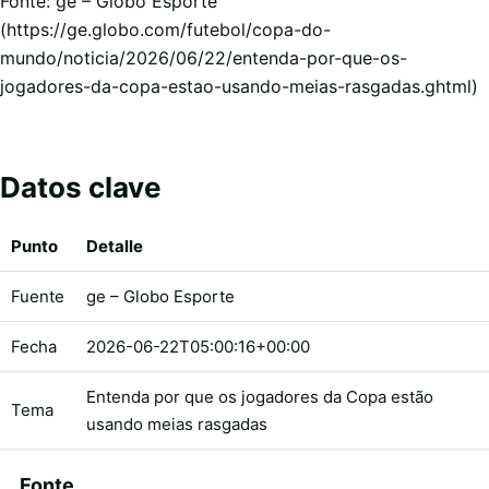
Fonte: ge – Globo Esporte
(https://ge.globo.com/futebol/copa-do-
mundo/noticia/2026/06/22/entenda-por-que-os-
jogadores-da-copa-estao-usando-meias-rasgadas.ghtml)
Datos clave
Punto
Detalle
Fuente
ge – Globo Esporte
Fecha
2026-06-22T05:00:16+00:00
Entenda por que os jogadores da Copa estão
Tema
usando meias rasgadas
Fonte