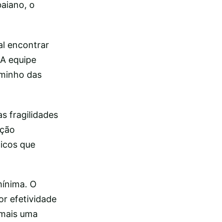
baiano, o
al encontrar
 A equipe
aminho das
as fragilidades
ição
ticos que
mínima. O
or efetividade
 mais uma