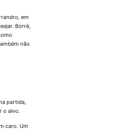
rrandro, em
ejar. Borré,
 como
i também não
na partida,
 o alvo.
am caro. Um