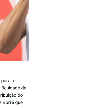
 para o
ificuldade de
tribuição do
e Borré que