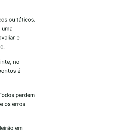
os ou táticos.
a uma
valiar e
e.
inte, no
pontos é
“Todos perdem
 e os erros
ileirão em