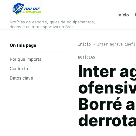
Início
Notícias de esporte, guias de equipamentos,
dados e cultura esportiva no Brasil.
Início
»
Inter agrava inefi
On this page
NOTÍCIAS
Por que importa
Inter a
Contexto
Datos clave
ofensiv
Borré a
derrota