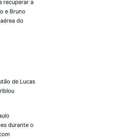
a recuperar a
ho e Bruno
 aérea do
utão de Lucas
riblou
aulo
ões durante o
 com