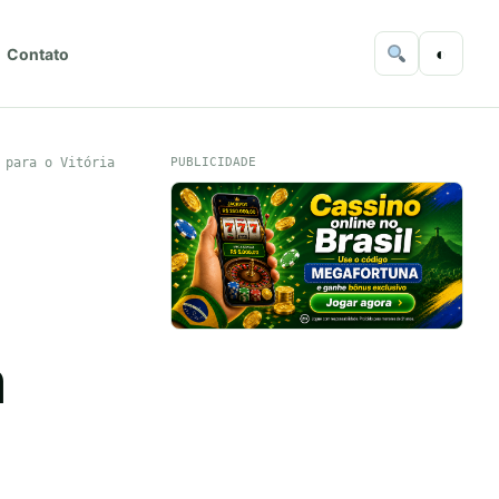
◐
Contato
 para o Vitória
PUBLICIDADE
m