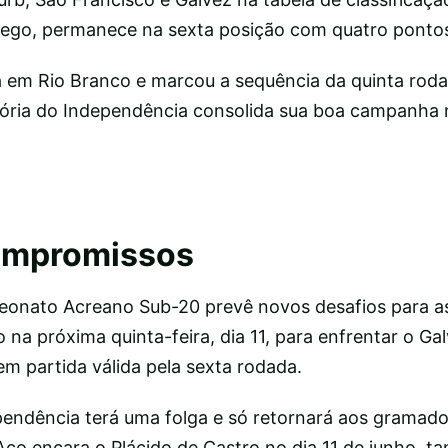
go, permanece na sexta posição com quatro ponto
da em Rio Branco e marcou a sequência da quinta rod
itória do Independência consolida sua boa campanha 
ompromissos
eonato Acreano Sub-20 prevê novos desafios para as
 na próxima quinta-feira, dia 11, para enfrentar o Gal
em partida válida pela sexta rodada.
pendência terá uma folga e só retornará aos gramado
Aço encara o Plácido de Castro no dia 11 de junho, t