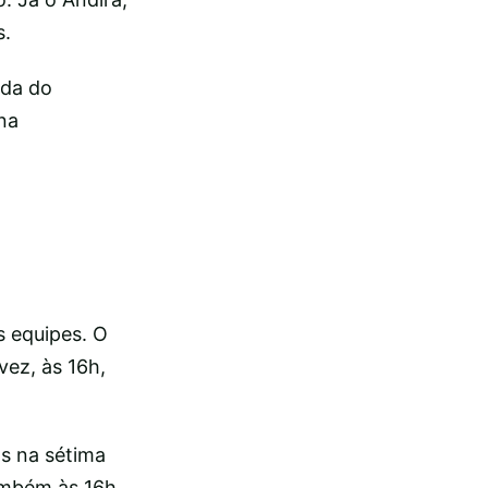
s.
ada do
na
 equipes. O
vez, às 16h,
s na sétima
ambém às 16h,