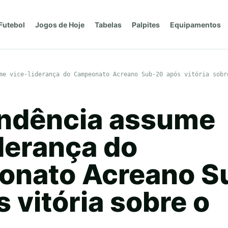
Futebol
Jogos de Hoje
Tabelas
Palpites
Equipamentos
me vice-liderança do Campeonato Acreano Sub-20 após vitória sobr
ndência assume
derança do
nato Acreano S
 vitória sobre o