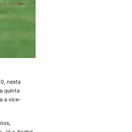
0, nesta
a quinta
 a vice-
tos,
. Já o Andirá,