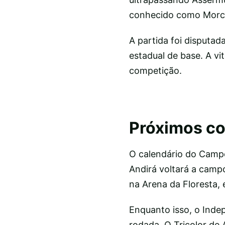
conhecido como Morce
A partida foi disputa
estadual de base. A v
competição.
Próximos c
O calendário do Camp
Andirá voltará a campo
na Arena da Floresta, 
Enquanto isso, o Inde
rodada. O Tricolor de 