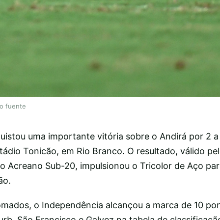
lo fuente
istou uma importante vitória sobre o Andirá por 2 a 
stádio Tonicão, em Rio Branco. O resultado, válido pel
Acreano Sub-20, impulsionou o Tricolor de Aço para
ão.
omados, o Independência alcançou a marca de 10 pon
b, São Francisco e Galvez na tabela de classificação