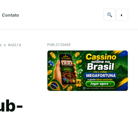
◐
Contato
e o Andirá
PUBLICIDADE
ub-