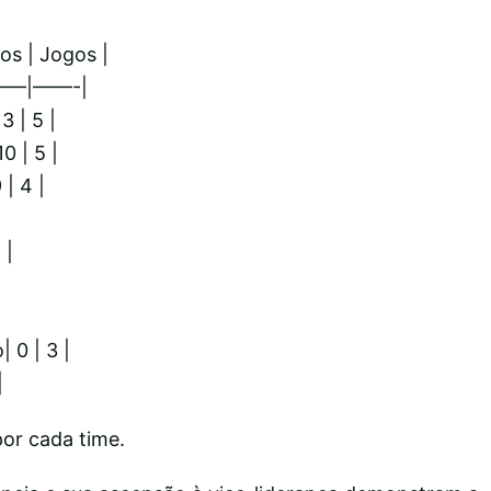
os | Jogos |
–|——-|
3 | 5 |
0 | 5 |
 | 4 |
 |
| 0 | 3 |
|
por cada time.