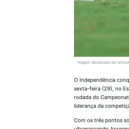
Imagen destacada del articu
O Independência conqu
sexta-feira (29), no E
rodada do Campeonato 
liderança da competiç
Com os três pontos s
ultrapassando Assermur