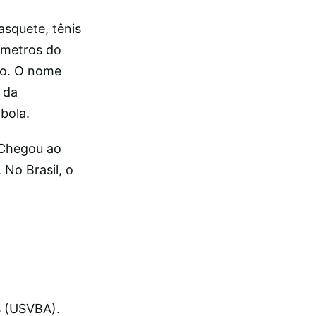
squete, tênis
8 metros do
hão. O nome
r da
bola.
 Chegou ao
 No Brasil, o
s (USVBA).