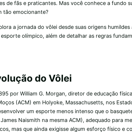
es de fãs e praticantes. Mas você conhece a fundo su
am tão emocionante?
lora a jornada do vôlei desde suas origens humildes 
esporte olímpico, além de detalhar as regras fundam
volução do Vôlei
1895 por William G. Morgan, diretor de educação físic
 Moços (ACM) em Holyoke, Massachusetts, nos Estad
esenvolver um esporte menos intenso que o basquete
r James Naismith na mesma ACM), adequado para m
cos, mas que ainda exigisse algum esforço físico e 