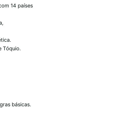
 com 14 países
a,
tica.
e Tóquio.
gras básicas.