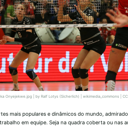
ka Onyejekwe.jpg | by Ralf Lotys (Sicherlich) | wikimedia_commons | CC
rtes mais populares e dinâmicos do mundo, admirado
e trabalho em equipe. Seja na quadra coberta ou nas ar