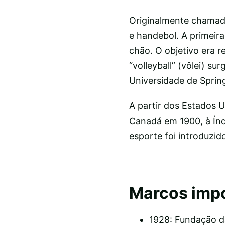
Originalmente chamado
e handebol. A primeira
chão. O objetivo era r
“volleyball” (vôlei) su
Universidade de Spring
A partir dos Estados 
Canadá em 1900, à Índi
esporte foi introduzid
Marcos impor
1928: Fundação d