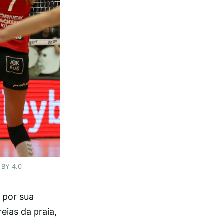
 BY 4.0
 por sua
eias da praia,