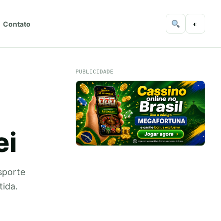
◐
Contato
PUBLICIDADE
ei
esporte
tida.