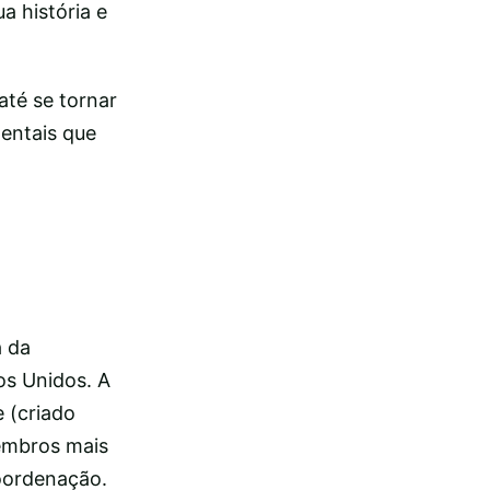
a história e
até se tornar
entais que
a da
os Unidos. A
 (criado
embros mais
coordenação.