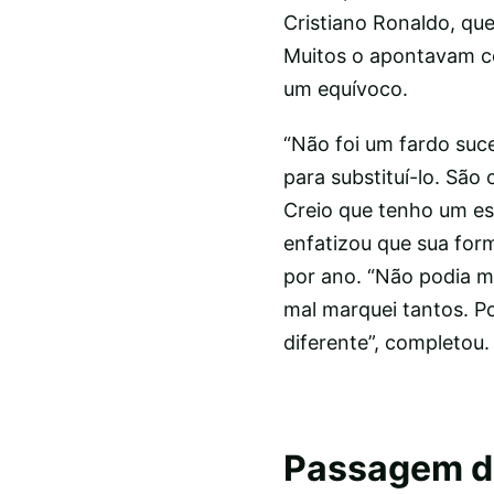
Cristiano Ronaldo, qu
Muitos o apontavam co
um equívoco.
“Não foi um fardo suce
para substituí-lo. São
Creio que tenho um est
enfatizou que sua form
por ano. “Não podia ma
mal marquei tantos. Po
diferente”, completou.
Passagem di