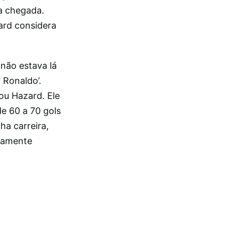
a chegada.
ard considera
 não estava lá
 Ronaldo’.
ou Hazard. Ele
de 60 a 70 gols
ha carreira,
etamente