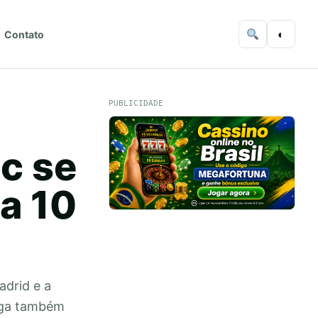
◐
Contato
PUBLICIDADE
c se
a 10
drid e a
elga também