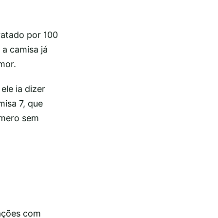
ratado por 100
 a camisa já
mor.
le ia dizer
misa 7, que
úmero sem
rações com