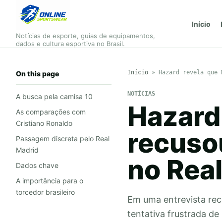
Início
Notícias de esporte, guias de equipamentos,
dados e cultura esportiva no Brasil.
Início
»
Hazard revela que 
On this page
NOTÍCIAS
A busca pela camisa 10
Hazard
As comparações com
Cristiano Ronaldo
recuso
Passagem discreta pelo Real
Madrid
no Rea
Dados chave
A importância para o
torcedor brasileiro
Em uma entrevista rec
tentativa frustrada d