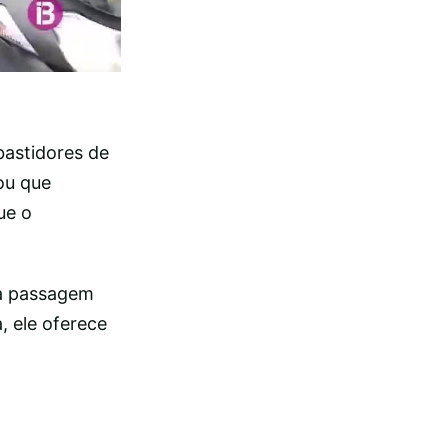
bastidores de
ou que
ue o
ma passagem
, ele oferece