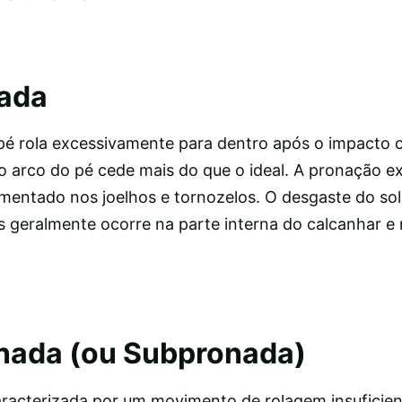
nada
pé rola excessivamente para dentro após o impacto 
o arco do pé cede mais do que o ideal. A pronação e
umentado nos joelhos e tornozelos. O desgaste do sol
 geralmente ocorre na parte interna do calcanhar e
nada (ou Subpronada)
aracterizada por um movimento de rolagem insuficien