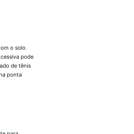
com o solo.
xcessiva pode
ado de tênis
 na ponta
te para