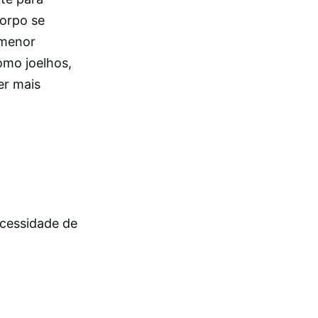
orpo se
 menor
omo joelhos,
er mais
ecessidade de