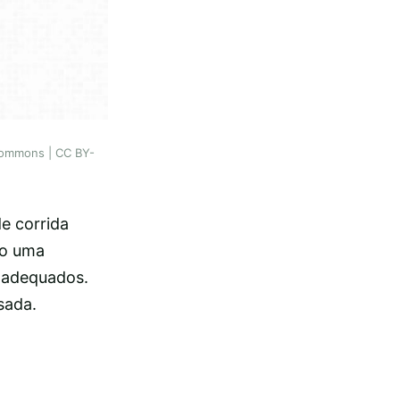
_commons | CC BY-
de corrida
mo uma
 adequados.
sada.