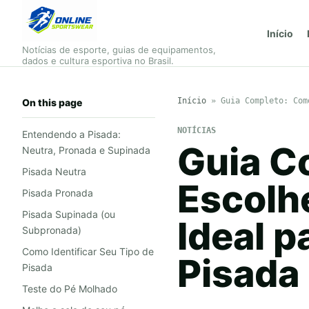
Início
Notícias de esporte, guias de equipamentos,
dados e cultura esportiva no Brasil.
Início
»
Guia Completo: Com
On this page
NOTÍCIAS
Entendendo a Pisada:
Guia C
Neutra, Pronada e Supinada
Pisada Neutra
Escolhe
Pisada Pronada
Pisada Supinada (ou
Ideal p
Subpronada)
Como Identificar Seu Tipo de
Pisada
Pisada
Teste do Pé Molhado