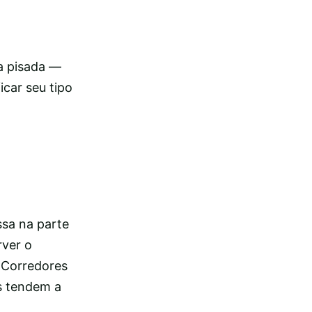
ua pisada —
icar seu tipo
ssa na parte
rver o
 Corredores
s tendem a