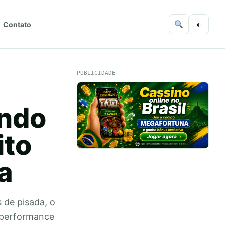
◐
Contato
PUBLICIDADE
endo
ito
a
 de pisada, o
, performance