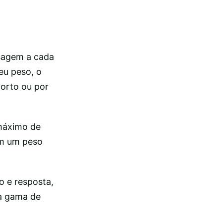
ssagem a cada
eu peso, o
forto ou por
máximo de
em um peso
 e resposta,
la gama de