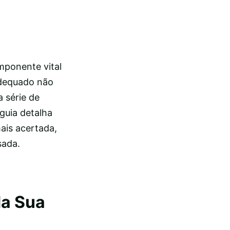
mponente vital
adequado não
 série de
guia detalha
ais acertada,
sada.
da Sua