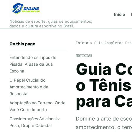
Início
Notícias de esporte, guias de equipamentos,
dados e cultura esportiva no Brasil.
Início
»
Guia Completo: Esc
On this page
NOTÍCIAS
Entendendo os Tipos de
Guia C
Pisada: A Base da Sua
Escolha
o Tênis
O Papel Crucial do
Amortecimento e da
Resposta
para C
Adaptação ao Terreno: Onde
Você Corre Importa
Domine a arte de escol
Considerações Adicionais:
Peso, Drop e Cabedal
amortecimento, o terr