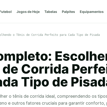
Futebol
Jogos de Hoje
Tabelas
Palpites
Equipamentos
olhendo o Tênis de Corrida Perfeito para Cada Tipo de Pisada
ompleto: Escolh
 de Corrida Perfe
ada Tipo de Pisad
her o tênis de corrida ideal, compreendendo os tipos
eno e outros fatores cruciais para garantir conforto