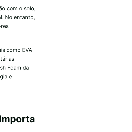
ão com o solo,
l. No entanto,
ores
iais como EVA
tárias
esh Foam da
gia e
 Importa