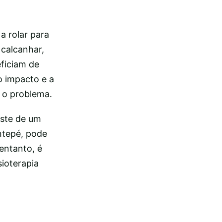
a rolar para
 calcanhar,
eficiam de
o impacto e a
 o problema.
aste de um
ntepé, pode
entanto, é
sioterapia