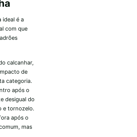
lha
 ideal é a
al com que
padrões
do calcanhar,
 impacto de
ta categoria.
ntro após o
e desigual do
 e tornozelo.
fora após o
s comum, mas