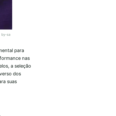
| by-sa
mental para
erformance nas
los, a seleção
iverso dos
ara suas