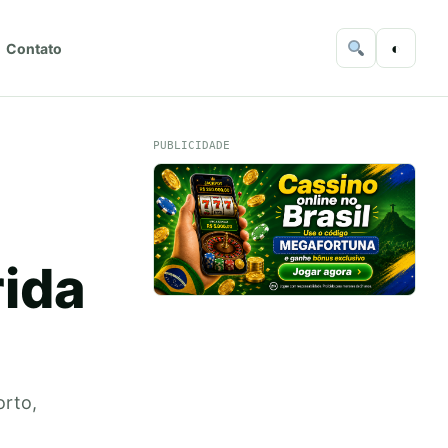
◐
Contato
PUBLICIDADE
rida
orto,