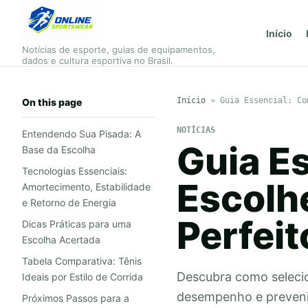
Início
Notícias de esporte, guias de equipamentos,
dados e cultura esportiva no Brasil.
Início
»
Guia Essencial: Co
On this page
NOTÍCIAS
Entendendo Sua Pisada: A
Guia E
Base da Escolha
Tecnologias Essenciais:
Escolhe
Amortecimento, Estabilidade
e Retorno de Energia
Perfeit
Dicas Práticas para uma
Escolha Acertada
Tabela Comparativa: Tênis
Descubra como selecion
Ideais por Estilo de Corrida
desempenho e prevenir
Próximos Passos para a