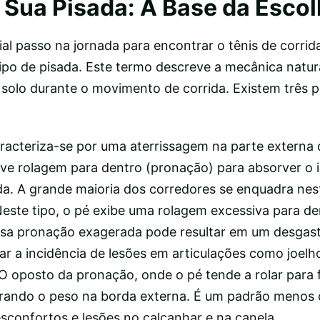
Sua Pisada: A Base da Esco
ial passo na jornada para encontrar o tênis de corrida
po de pisada. Este termo descreve a mecânica natur
 solo durante o movimento de corrida. Existem três 
racteriza-se por uma aterrissagem na parte externa 
eve rolagem para dentro (pronação) para absorver o
da. A grande maioria dos corredores se enquadra nes
este tipo, o pé exibe uma rolagem excessiva para de
Essa pronação exagerada pode resultar em um desgast
r a incidência de lesões em articulações como joelho
O oposto da pronação, onde o pé tende a rolar para 
rando o peso na borda externa. É um padrão meno
sconfortos e lesões no calcanhar e na canela.